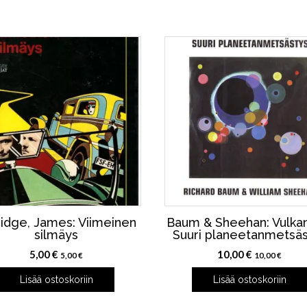
ridge, James: Viimeinen
Baum & Sheehan: Vulka
silmäys
Suuri planeetanmetsä
5,00
€
10,00
€
5,00
€
10,00
€
Lisää ostoskoriin
Lisää ostoskoriin