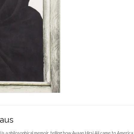
määrä
aus
s a philosophical memoir, telling how Ayaan Hirsi Ali came to America i