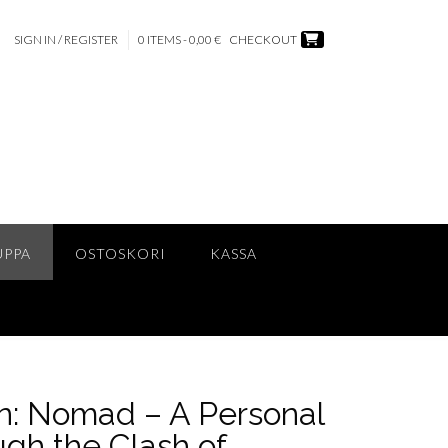
SIGN IN / REGISTER
0 ITEMS - 0,00 €
CHECKOUT
UPPA
OSTOSKORI
KASSA
aan: Nomad – A Personal
gh the Clash of