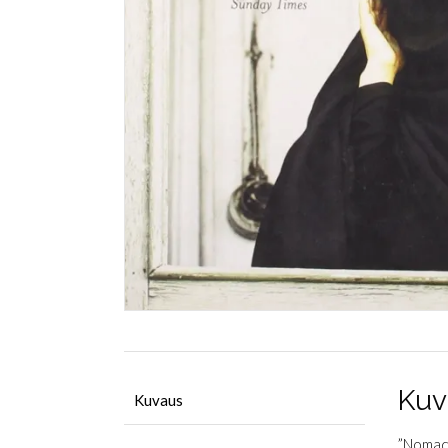
Kuv
Kuvaus
”Nomad i