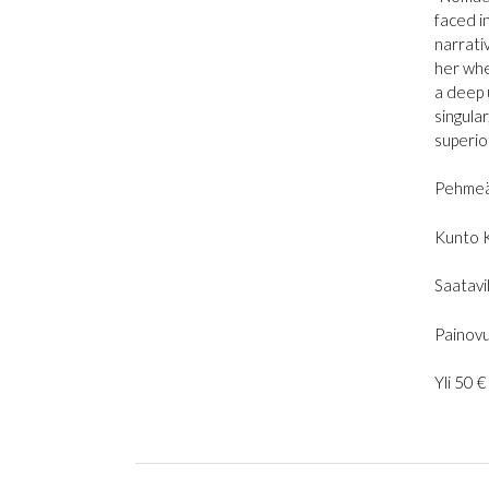
faced i
narrati
her whe
a deep 
singular
superio
Pehmeä
Kunto 
Saatavil
Painovu
Yli 50 