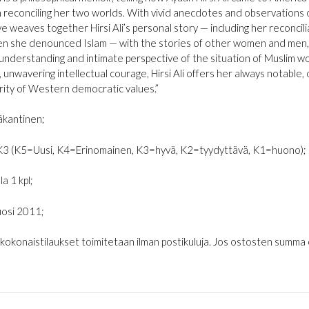
n reconciling her two worlds. With vivid anecdotes and observations of 
ve weaves together Hirsi Ali’s personal story — including her reconc
n she denounced Islam — with the stories of other women and men, 
understanding and intimate perspective of the situation of Muslim 
, unwavering intellectual courage, Hirsi Ali offers her always notable, 
rity of Western democratic values.”
kantinen;
K3 (K5=Uusi, K4=Erinomainen, K3=hyvä, K2=tyydyttävä, K1=huono);
la 1 kpl;
osi 2011;
€ kokonaistilaukset toimitetaan ilman postikuluja. Jos ostosten summa on