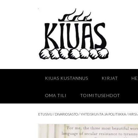
Skip
to
content
KIUAS KUSTANNUS
KIRJAT
HE
OMA TILI
TOIMITUSEHDOT
ETUSIVU
/
DIVARIOSASTO
/
YHTEISKUNTA JA POLITIIKKA
/ HIRS