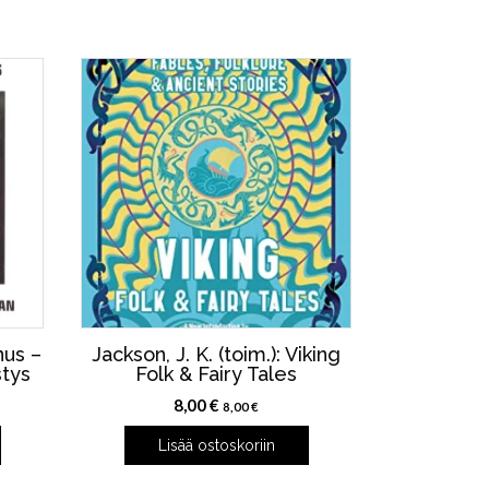
nus –
Jackson, J. K. (toim.): Viking
stys
Folk & Fairy Tales
8,00
€
8,00
€
Lisää ostoskoriin