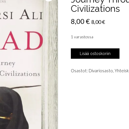
Civilizations
8,00
€
8,00
€
1 varastossa
Hirsi
Lisää ostoskoriin
Ali,
Ayaan:
Nomad
Osastot:
Divariosasto
,
Yhteisku
-
A
Personal
Journey
Through
the
Clash
of
Civilizations