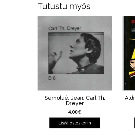
Tutustu myös
Sémolué, Jean: Carl Th.
Ald
Dreyer
4,00
€
Lisää ostoskoriin