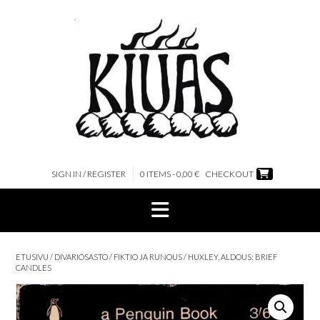
Skip
to
content
SIGN IN / REGISTER
0 ITEMS - 0,00 €
CHECKOUT
ETUSIVU
/
DIVARIOSASTO
/
FIKTIO JA RUNOUS
/ HUXLEY, ALDOUS: BRIEF
CANDLES