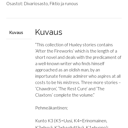
Candles
Osastot:
Divariosasto
,
Fiktio ja runous
määrä
Kuvaus
Kuvaus
”This collection of Huxley stories contains
’After the Fireworks’ which is the length of a
short novel and deals with the predicament of
a well-known writer who finds himself
approached as an oldish man, by an
importunate female admirer who aspires at all
costs to be his mistress. Three more stories –
’Chawdron’, ’The Rest Cure’ and ’The
Claxtons’ complete the volume.”
Pehmeäkantinen;
(K5=Uusi, K4=Erinomainen,
Kunto K3
K3=hyvä, K2=tyydyttävä, K1=huono);