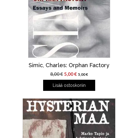
Simic, Charles: Orphan Factory
Alkuperäinen
Nykyinen
8,00
€
5,00
€
5,00
€
hinta
hinta
Lisää ostoskoriin
oli:
on:
8,00 €.
5,00 €.