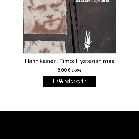
Hännikäinen, Timo: Hysterian maa
8,00
€
8,00
€
Lisää ostoskoriin