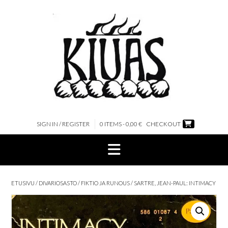
Skip
to
content
SIGN IN / REGISTER
0 ITEMS - 0,00 €
CHECKOUT
ETUSIVU
/
DIVARIOSASTO
/
FIKTIO JA RUNOUS
/ SARTRE, JEAN-PAUL: INTIMACY