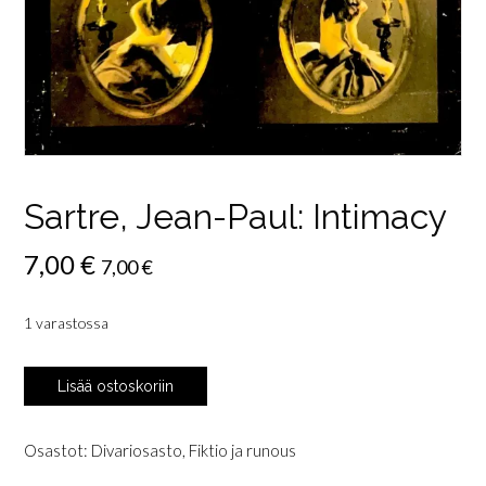
Sartre, Jean-Paul: Intimacy
7,00
€
7,00
€
1 varastossa
Sartre,
Lisää ostoskoriin
Jean-
Paul:
Intimacy
Osastot:
Divariosasto
,
Fiktio ja runous
määrä