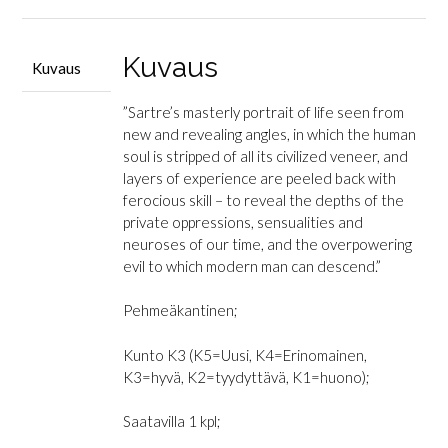
Kuvaus
Kuvaus
”Sartre’s masterly portrait of life seen from
new and revealing angles, in which the human
soul is stripped of all its civilized veneer, and
layers of experience are peeled back with
ferocious skill – to reveal the depths of the
private oppressions, sensualities and
neuroses of our time, and the overpowering
evil to which modern man can descend.”
Pehmeäkantinen;
Kunto K3 (K5=Uusi, K4=Erinomainen,
K3=hyvä, K2=tyydyttävä, K1=huono);
Saatavilla 1 kpl;