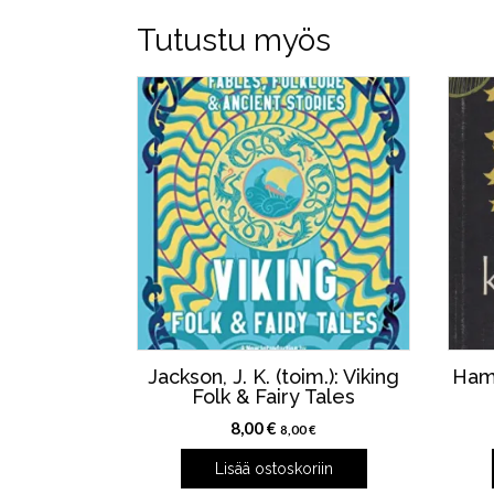
Tutustu myös
Jackson, J. K. (toim.): Viking
Hams
Folk & Fairy Tales
8,00
€
8,00
€
Lisää ostoskoriin