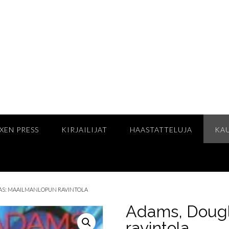
XEN PRESS
KIRJAILIJAT
HAASTATTELUJA
KA
AS: MAAILMANLOPUN RAVINTOLA
Adams, Dougl
ravintola