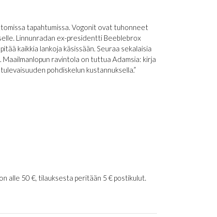
tomissa tapahtumissa. Vogonit ovat tuhonneet
selle. Linnunradan ex-presidentti Beeblebrox
 pitää kaikkia lankoja käsissään. Seuraa sekalaisia
. Maailmanlopun ravintola on tuttua Adamsia: kirja
in tulevaisuuden pohdiskelun kustannuksella.”
 alle 50 €, tilauksesta peritään 5 € postikulut.