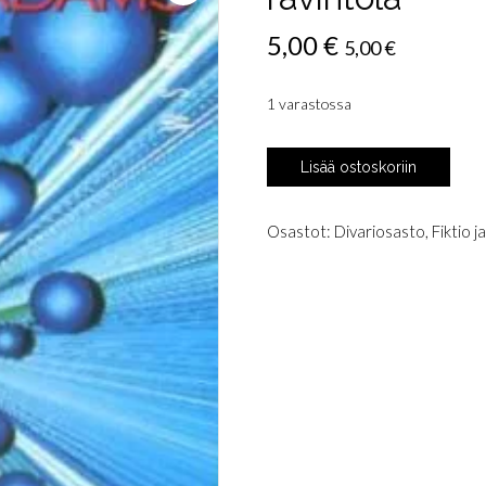
5,00
€
5,00
€
1 varastossa
Adams,
Lisää ostoskoriin
Douglas:
Maailmanlopun
ravintola
Osastot:
Divariosasto
,
Fiktio j
määrä