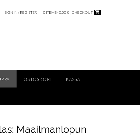
SIGN IN / REGISTER
0 ITEMS - 0,00 €
CHECKOUT
UPPA
OSTOSKORI
KASSA
as: Maailmanlopun