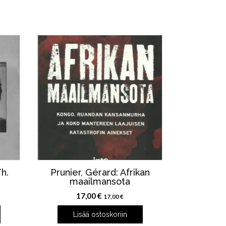
h.
Prunier, Gérard: Afrikan
maailmansota
17,00
€
17,00
€
Lisää ostoskoriin