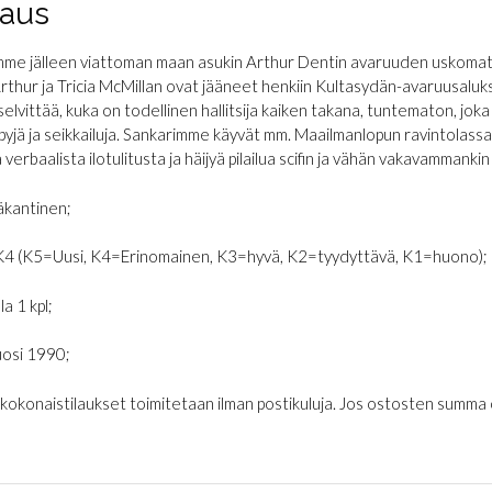
aus
me jälleen viattoman maan asukin Arthur Dentin avaruuden uskomat
rthur ja Tricia McMillan ovat jääneet henkiin Kultasydän-avaruusaluk
selvittää, kuka on todellinen hallitsija kaiken takana, tuntematon, joka
pyjä ja seikkailuja. Sankarimme käyvät mm. Maailmanlopun ravintolassa
 verbaalista ilotulitusta ja häijyä pilailua scifin ja vähän vakavammank
kantinen;
K4 (K5=Uusi, K4=Erinomainen, K3=hyvä, K2=tyydyttävä, K1=huono);
la 1 kpl;
osi 1990;
€ kokonaistilaukset toimitetaan ilman postikuluja. Jos ostosten summa on