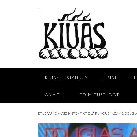
Skip
to
content
KIUAS KUSTANNUS
KIRJAT
HE
OMA TILI
TOIMITUSEHDOT
ETUSIVU
/
DIVARIOSASTO
/
FIKTIO JA RUNOUS
/ ADAMS, DOUGL