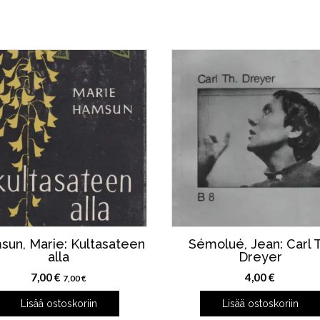
un, Marie: Kultasateen
Sémolué, Jean: Carl T
alla
Dreyer
7,00
€
4,00
€
7,00
€
Lisää ostoskoriin
Lisää ostoskoriin