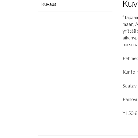
Kuv
Kuvaus
”Tapaam
maan, A
yrittää 
aikahyp
pursuaa
Pehmeä
Kunto 
Saatavil
Painovu
Yli 50 