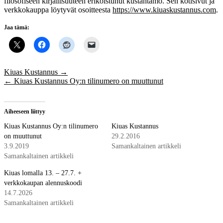
filosofiseen kirjallisuuteen erikoistunut kustantamo. Sen kotisivut ja
verkkokauppa löytyvät osoitteesta
https://www.kiuaskustannus.com
.
Jaa tämä:
Post
Kiuas Kustannus
→
navigation
←
Kiuas Kustannus Oy:n tilinumero on muuttunut
Aiheeseen liittyy
Kiuas Kustannus Oy:n tilinumero
Kiuas Kustannus
on muuttunut
29.2.2016
3.9.2019
Samankaltainen artikkeli
Samankaltainen artikkeli
Kiuas lomalla 13. – 27.7. +
verkkokaupan alennuskoodi
14.7.2026
Samankaltainen artikkeli