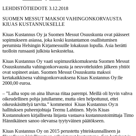
LEHDISTÖTIEDOTE 3.12.2018
SUOMEN MESSUT MAKSOI VAHINGONKORVAUSTA
KIUAS KUSTANNUKSELLE
Kiuas Kustannus Oy ja Suomen Messut Osuuskunta ovat päässeet
sopimukseen asiassa, joka koski kustantamon osallistumisen
perumista Helsingin Kirjamessuille lokakuun lopulla. Asia herätti
tuolloin runsaasti julkista keskustelua.
Kiuas Kustannus Oy vaati sopimusrikkomuksesta Suomen Messut
Osuuskunnalta vahingonkorvausta ja neuvotteluiden jälkeen yhtiöt
ovat sopineet asian. Suomen Messut Osuuskunta maksoi
kertakaikkisena vahingonkorvauksena Kiuas Kustannus Oy:lle
2000,00 euroa.
– ”Laiha sopu on aina lihavaa riitaa parempi. Meillä oli hyvin vahva
oikeudellinen pohja jutullamme, mutta olen helpottunut, ettei
oikeuskäsittelyä tarvita.” kommentoi Kiuas Kustannus Oy:n
hallituksen puheenjohtaja Teemu Lahtinen. Myös Kiuas
Kustannuksen kirjallisesta linjasta vastaava kustannustoimittaja Timo
Hännikäinen sanoo olevansa tyytyväinen päätökseen.
Kiuas Kustannus Oy on 2015 perustettu yhteiskunnalliseen ja