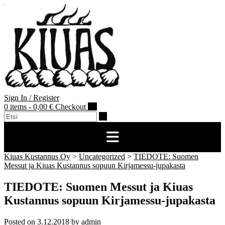
Skip
to
content
Sign In / Register
0 items - 0,00 €
Checkout
Kiuas Kustannus Oy
>
Uncategorized
>
TIEDOTE: Suomen
Messut ja Kiuas Kustannus sopuun Kirjamessu-jupakasta
TIEDOTE: Suomen Messut ja Kiuas
Kustannus sopuun Kirjamessu-jupakasta
Posted on
3.12.2018
by
admin