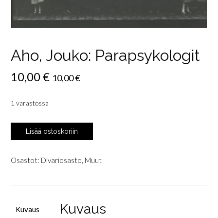
Aho, Jouko: Parapsykologit
10,00
€
10,00
€
1 varastossa
Aho,
Lisää ostoskoriin
Jouko:
Parapsykologit
määrä
Osastot:
Divariosasto
,
Muut
Kuvaus
Kuvaus