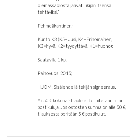
olemassaolosta jäävät lukijan itsensä
tehtäviksi.”
Pehmeäkantinen;
Kunto K3 (K5=Uusi, K4=Erinomainen,
K3=hyvä, K2=tyydyttävä, K1=huono);
Saatavilla 1 kpl;
Painovuosi 2015;
HUOM! Sisälehdellä tekijän signeeraus.
Yli 50 € kokonaistilaukset toimitetaan ilman
postikuluja. Jos ostosten summa on alle 50 €,
tilauksesta peritään 5 € postikulut.