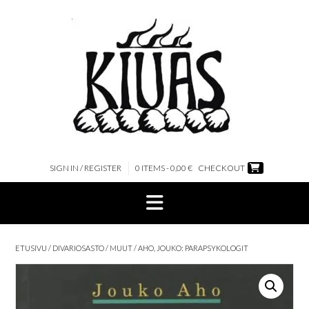
Skip
to
content
SIGN IN / REGISTER
0 ITEMS - 0,00 €
CHECKOUT
ETUSIVU
/
DIVARIOSASTO
/
MUUT
/ AHO, JOUKO: PARAPSYKOLOGIT