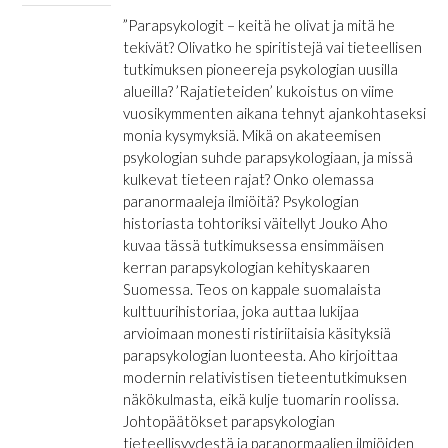
”Parapsykologit – keitä he olivat ja mitä he
tekivät? Olivatko he spiritistejä vai tieteellisen
tutkimuksen pioneereja psykologian uusilla
alueilla? ’Rajatieteiden’ kukoistus on viime
vuosikymmenten aikana tehnyt ajankohtaseksi
monia kysymyksiä. Mikä on akateemisen
psykologian suhde parapsykologiaan, ja missä
kulkevat tieteen rajat? Onko olemassa
paranormaaleja ilmiöitä? Psykologian
historiasta tohtoriksi väitellyt Jouko Aho
kuvaa tässä tutkimuksessa ensimmäisen
kerran parapsykologian kehityskaaren
Suomessa. Teos on kappale suomalaista
kulttuurihistoriaa, joka auttaa lukijaa
arvioimaan monesti ristiriitaisia käsityksiä
parapsykologian luonteesta. Aho kirjoittaa
modernin relativistisen tieteentutkimuksen
näkökulmasta, eikä kulje tuomarin roolissa.
Johtopäätökset parapsykologian
tieteellisyydestä ja paranormaalien ilmiöiden