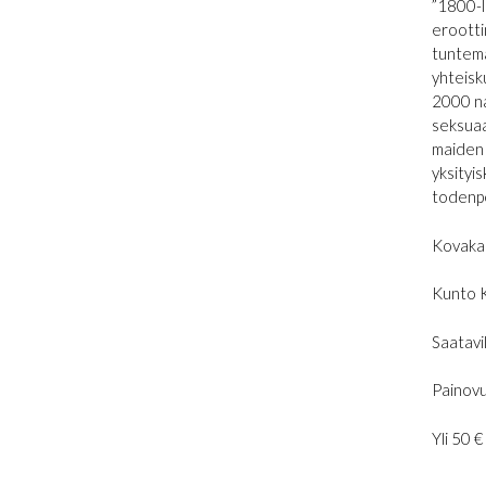
”1800-l
erootti
tuntema
yhteisk
2000 na
seksuaa
maiden 
yksityis
todenpe
Kovaka
Kunto 
Saatavil
Painovu
Yli 50 