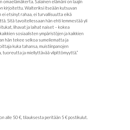
n omaelämäkerta. Salainen elämäni on laajin
 kirjoitettu. Walteriksi itseään kutsuvan
i etsinyt rahaa, ei turvallisuutta eikä
tä. Sitä tavoitellessaan hän ehti lemmestää yli
tukat, lihavat ja laihat naiset – kokea
kaikkien sosiaalisten ympäristöjen ja kaikkien
aan hän tekee selkoa sumeilematta ja
rjoittaja kuka tahansa, muistiinpanojen
 tuoreutta ja miellyttävää vilpittömyyttä.”
 alle 50 €, tilauksesta peritään 5 € postikulut.