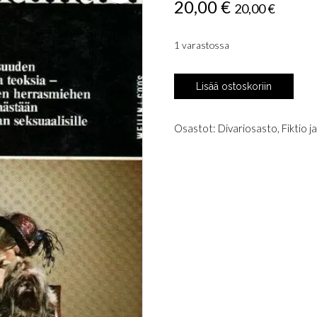
20,00
€
20,00
€
1 varastossa
Anonyymi:
Lisää ostoskoriin
Salainen
elämäni
määrä
Osastot:
Divariosasto
,
Fiktio j