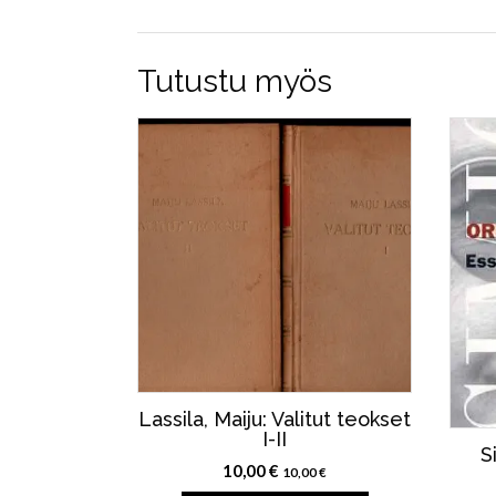
Tutustu myös
Lassila, Maiju: Valitut teokset
I-II
S
10,00
€
10,00
€