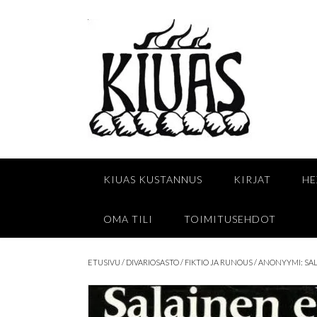
Skip
to
content
KIUAS KUSTANNUS
KIRJAT
HE
OMA TILI
TOIMITUSEHDOT
ETUSIVU
/
DIVARIOSASTO
/
FIKTIO JA RUNOUS
/ ANONYYMI: SA