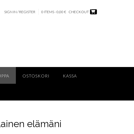
SIGN IN / REGISTER
0 ITEMS - 0,00 €
CHECKOUT
UPPA
OSTOSKORI
KASSA
lainen elämäni