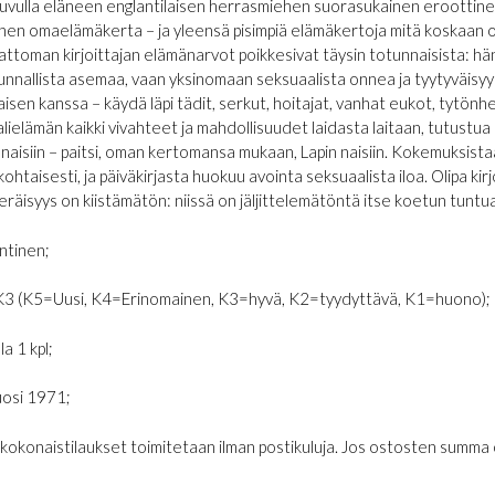
uvulla eläneen englantilaisen herrasmiehen suorasukainen eroottine
nen omaelämäkerta – ja yleensä pisimpiä elämäkertoja mitä koskaan on
ttoman kirjoittajan elämänarvot poikkesivat täysin totunnaisista: hän e
unnallista asemaa, vaan yksinomaan seksuaalista onnea ja tyytyväisyyt
isen kanssa – käydä läpi tädit, serkut, hoitajat, vanhat eukot, tytönhei
lielämän kaikki vivahteet ja mahdollisuudet laidasta laitaan, tutustua 
naisiin – paitsi, oman kertomansa mukaan, Lapin naisiin. Kokemuksist
kohtaisesti, ja päiväkirjasta huokuu avointa seksuaalista iloa. Olipa ki
räisyys on kiistämätön: niissä on jäljittelemätöntä itse koetun tuntua,
ntinen;
K3 (K5=Uusi, K4=Erinomainen, K3=hyvä, K2=tyydyttävä, K1=huono);
la 1 kpl;
osi 1971;
€ kokonaistilaukset toimitetaan ilman postikuluja. Jos ostosten summa on