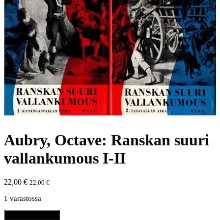
Aubry, Octave: Ranskan suuri
vallankumous I-II
22,00
€
22,00
€
1 varastossa
Aubry,
Lisää ostoskoriin