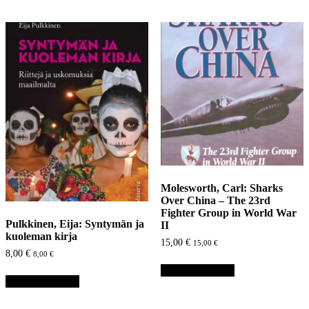
Molesworth, Carl: Sharks
Over China – The 23rd
Fighter Group in World War
Pulkkinen, Eija: Syntymän ja
II
kuoleman kirja
15,00
€
15,00
€
8,00
€
8,00
€
Lisää ostoskoriin
Lisää ostoskoriin