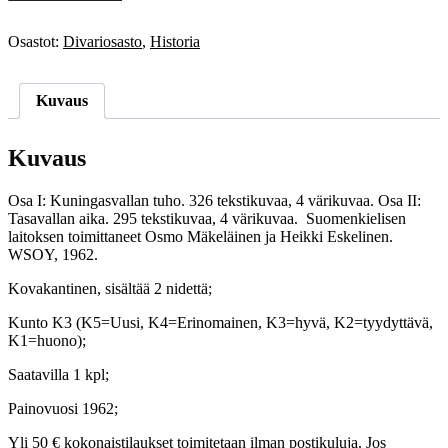
Octave:
Ranskan
suuri
Osastot:
Divariosasto
,
Historia
vallankumous
I-
II
Kuvaus
määrä
Kuvaus
Osa I: Kuningasvallan tuho. 326 tekstikuvaa, 4 värikuvaa. Osa II:
Tasavallan aika. 295 tekstikuvaa, 4 värikuvaa. Suomenkielisen
laitoksen toimittaneet Osmo Mäkeläinen ja Heikki Eskelinen.
WSOY, 1962.
Kovakantinen, sisältää 2 nidettä;
Kunto K3 (K5=Uusi, K4=Erinomainen, K3=hyvä, K2=tyydyttävä,
K1=huono);
Saatavilla 1 kpl;
Painovuosi 1962;
Yli 50 € kokonaistilaukset toimitetaan ilman postikuluja. Jos