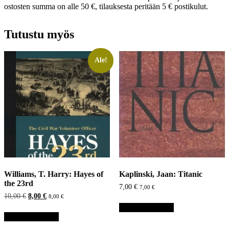
ostosten summa on alle 50 €, tilauksesta peritään 5 € postikulut.
Tutustu myös
Ale!
Williams, T. Harry: Hayes of
Kaplinski, Jaan: Titanic
the 23rd
7,00
€
7,00
€
Alkuperäinen
Nykyinen
10,00
€
8,00
€
8,00
€
hinta
hinta
Lisää ostoskoriin
oli:
on:
Lisää ostoskoriin
10,00 €.
8,00 €.