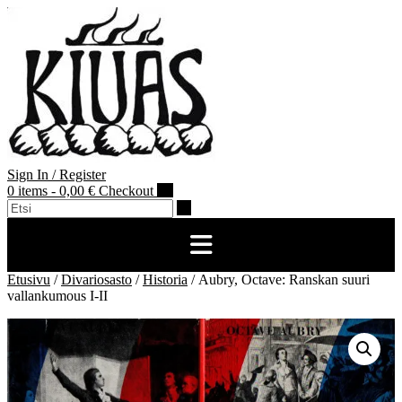
Skip
to
content
Sign In / Register
0 items - 0,00 €
Checkout
Etusivu
/
Divariosasto
/
Historia
/ Aubry, Octave: Ranskan suuri
vallankumous I-II