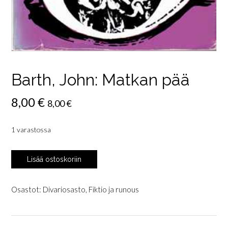
Barth, John: Matkan pää
8,00
€
8,00
€
1 varastossa
Barth,
Lisää ostoskoriin
John:
Matkan
pää
Osastot:
Divariosasto
,
Fiktio ja runous
määrä