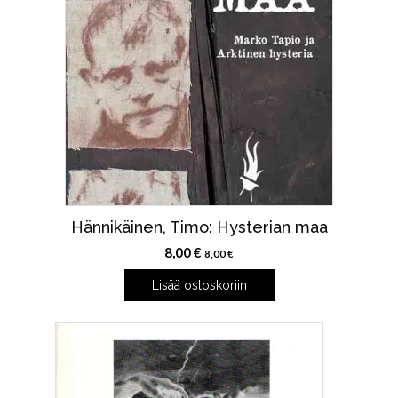
Hännikäinen, Timo: Hysterian maa
8,00
€
8,00
€
Lisää ostoskoriin