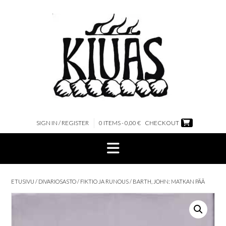
Skip
to
content
SIGN IN / REGISTER
0 ITEMS - 0,00 €
CHECKOUT
ETUSIVU
/
DIVARIOSASTO
/
FIKTIO JA RUNOUS
/ BARTH, JOHN: MATKAN PÄÄ