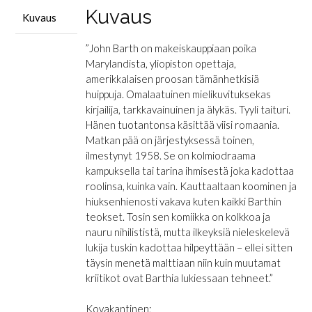
Kuvaus
Kuvaus
”John Barth on makeiskauppiaan poika
Marylandista, yliopiston opettaja,
amerikkalaisen proosan tämänhetkisiä
huippuja. Omalaatuinen mielikuvituksekas
kirjailija, tarkkavainuinen ja älykäs. Tyyli taituri.
Hänen tuotantonsa käsittää viisi romaania.
Matkan pää on järjestyksessä toinen,
ilmestynyt 1958. Se on kolmiodraama
kampuksella tai tarina ihmisestä joka kadottaa
roolinsa, kuinka vain. Kauttaaltaan koominen ja
hiuksenhienosti vakava kuten kaikki Barthin
teokset. Tosin sen komiikka on kolkkoa ja
nauru nihilististä, mutta ilkeyksiä nieleskelevä
lukija tuskin kadottaa hilpeyttään – ellei sitten
täysin menetä malttiaan niin kuin muutamat
kriitikot ovat Barthia lukiessaan tehneet.”
Kovakantinen;