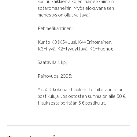
kuuluu kaikkien aikojen maineikkaimpiin
sotaromaaneihin. Myös elokuvana sen
menestys on ollut valtava.”
Pehmeäkantinen;
Kunto K3 (K5=Uusi, K4=Erinomainen,
K3=hyvä, K2=tyydyttävä, K1=huono);
Saatavilla 1 kpl;
Painovuosi 2005;
Yli 50 € kokonaistilaukset toimitetaan ilman
postikuluja. Jos ostosten summa on alle 50 €,
tilauksesta peritään 5 € postikulut.