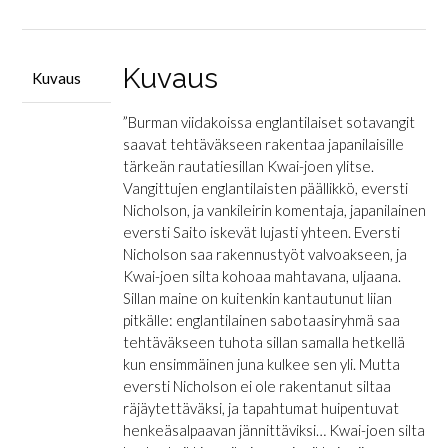
määrä
Kuvaus
Kuvaus
”Burman viidakoissa englantilaiset sotavangit
saavat tehtäväkseen rakentaa japanilaisille
tärkeän rautatiesillan Kwai-joen ylitse.
Vangittujen englantilaisten päällikkö, eversti
Nicholson, ja vankileirin komentaja, japanilainen
eversti Saito iskevät lujasti yhteen. Eversti
Nicholson saa rakennustyöt valvoakseen, ja
Kwai-joen silta kohoaa mahtavana, uljaana.
Sillan maine on kuitenkin kantautunut liian
pitkälle: englantilainen sabotaasiryhmä saa
tehtäväkseen tuhota sillan samalla hetkellä
kun ensimmäinen juna kulkee sen yli. Mutta
eversti Nicholson ei ole rakentanut siltaa
räjäytettäväksi, ja tapahtumat huipentuvat
henkeäsalpaavan jännittäviksi… Kwai-joen silta