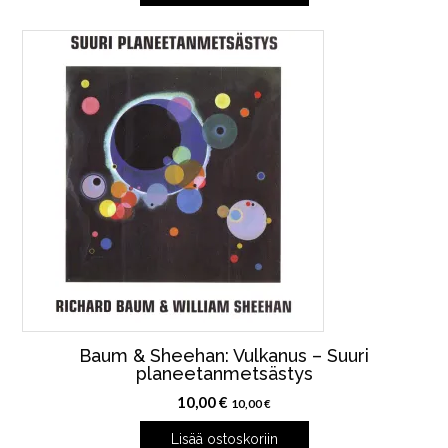
Baum & Sheehan: Vulkanus – Suuri
planeetanmetsästys
10,00
€
10,00
€
Lisää ostoskoriin