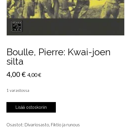
Boulle, Pierre: Kwai-joen
silta
4,00
€
4,00
€
1 varastossa
Boulle,
Lisää ostoskoriin
Pierre:
Kwai-
joen
Osastot:
Divariosasto
,
Fiktio ja runous
silta