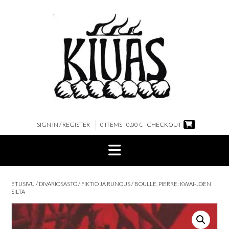
Skip
to
content
SIGN IN / REGISTER
0 ITEMS - 0,00 €
CHECKOUT
ETUSIVU
/
DIVARIOSASTO
/
FIKTIO JA RUNOUS
/ BOULLE, PIERRE: KWAI-JOEN
SILTA