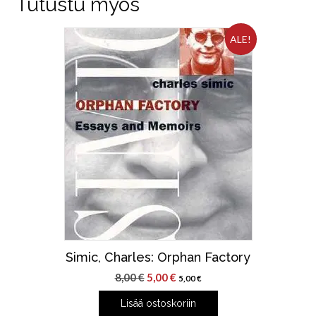
Tutustu myös
ALE!
Simic, Charles: Orphan Factory
Alkuperäinen
Nykyinen
8,00
€
5,00
€
5,00
€
hinta
hinta
Lisää ostoskoriin
oli:
on: