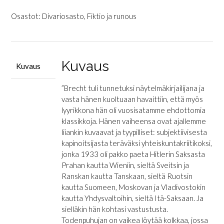
Runoja
1914-
Osastot:
Divariosasto
,
Fiktio ja runous
1956
määrä
Kuvaus
Kuvaus
”Brecht tuli tunnetuksi näytelmäkirjailijana ja
vasta hänen kuoltuaan havaittiin, että myös
lyyrikkona hän oli vuosisatamme ehdottomia
klassikkoja. Hänen vaiheensa ovat ajallemme
liiankin kuvaavat ja tyypilliset: subjektiivisesta
kapinoitsijasta teräväksi yhteiskuntakriitikoksi,
jonka 1933 oli pakko paeta Hitlerin Saksasta
Prahan kautta Wieniin, sieltä Sveitsin ja
Ranskan kautta Tanskaan, sieltä Ruotsin
kautta Suomeen, Moskovan ja Vladivostokin
kautta Yhdysvaltoihin, sieltä Itä-Saksaan. Ja
sielläkin hän kohtasi vastustusta.
Todenpuhujan on vaikea löytää kolkkaa, jossa