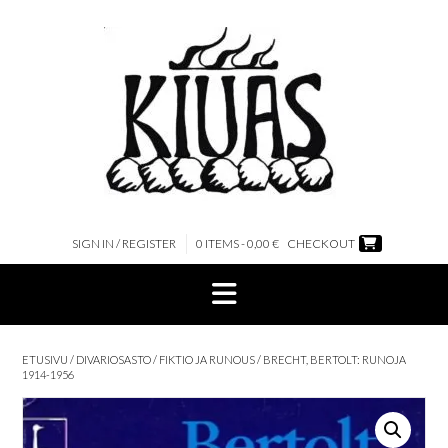
Skip
to
content
SIGN IN / REGISTER
0 ITEMS - 0,00 €
CHECKOUT
ETUSIVU
/
DIVARIOSASTO
/
FIKTIO JA RUNOUS
/ BRECHT, BERTOLT: RUNOJA
1914-1956