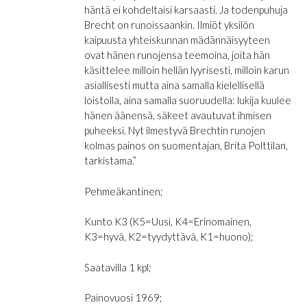
häntä ei kohdeltaisi karsaasti. Ja todenpuhuja
Brecht on runoissaankin. Ilmiöt yksilön
kaipuusta yhteiskunnan mädännäisyyteen
ovat hänen runojensa teemoina, joita hän
käsittelee milloin hellän lyyrisesti, milloin karun
asiallisesti mutta aina samalla kielellisellä
loistolla, aina samalla suoruudella: lukija kuulee
hänen äänensä, säkeet avautuvat ihmisen
puheeksi. Nyt ilmestyvä Brechtin runojen
kolmas painos on suomentajan, Brita Polttilan,
tarkistama.”
Pehmeäkantinen;
Kunto K3 (K5=Uusi, K4=Erinomainen,
K3=hyvä, K2=tyydyttävä, K1=huono);
Saatavilla 1 kpl;
Painovuosi 1969;