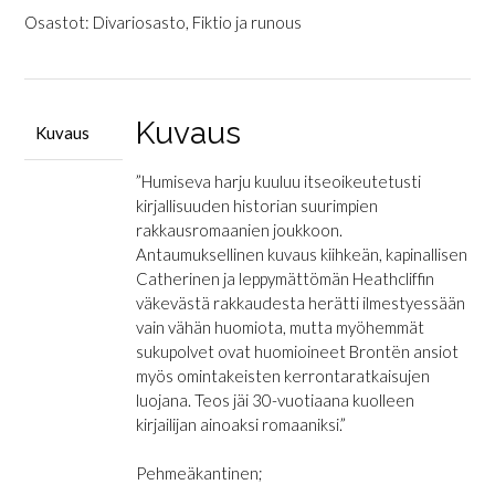
harju
Osastot:
Divariosasto
,
Fiktio ja runous
määrä
Kuvaus
Kuvaus
”Humiseva harju kuuluu itseoikeutetusti
kirjallisuuden historian suurimpien
rakkausromaanien joukkoon.
Antaumuksellinen kuvaus kiihkeän, kapinallisen
Catherinen ja leppymättömän Heathcliffin
väkevästä rakkaudesta herätti ilmestyessään
vain vähän huomiota, mutta myöhemmät
sukupolvet ovat huomioineet Brontën ansiot
myös omintakeisten kerrontaratkaisujen
luojana. Teos jäi 30-vuotiaana kuolleen
kirjailijan ainoaksi romaaniksi.”
Pehmeäkantinen;