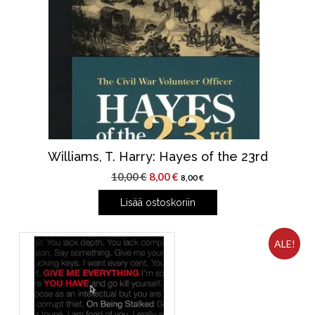
Williams, T. Harry: Hayes of the 23rd
Alkuperäinen
Nykyinen
10,00
€
8,00
€
8,00
€
hinta
hinta
Lisää ostoskoriin
oli:
on:
10,00 €.
8,00 €.
ALE!