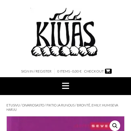
Skip
to
content
SIGN IN / REGISTER
0 ITEMS - 0,00 €
CHECKOUT
ETUSIVU
/
DIVARIOSASTO
/
FIKTIO JA RUNOUS
/ BRONTË, EMILY: HUMISEVA
HARJU