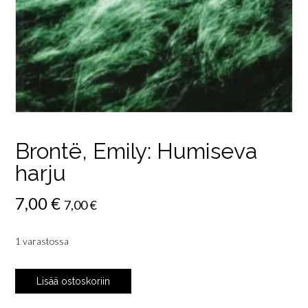
Brontë, Emily: Humiseva
harju
7,00
€
7,00
€
1 varastossa
Brontë,
Lisää ostoskoriin
Emily:
Humiseva