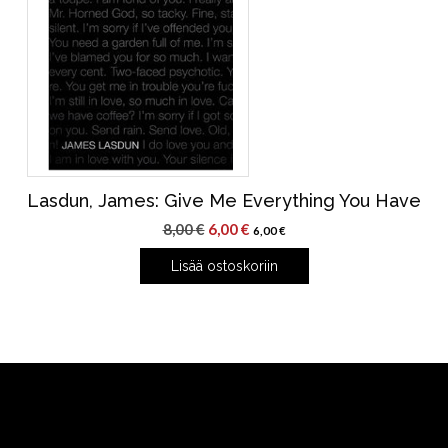
Lasdun, James: Give Me Everything You Have
Alkuperäinen
Nykyinen
8,00
€
6,00
€
6,00
€
hinta
hinta
Lisää ostoskoriin
oli:
on:
8,00 €.
6,00 €.