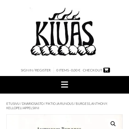
Skip
to
content
SIGN IN / REGISTER
0 ITEMS - 0,00 €
CHECKOUT
ETUSIVU
/
DIVARIOSASTO
/
FIKTIO JA RUNOUS
/ BURGESS, ANTHONY:
KELLOPELI APPELSIINI