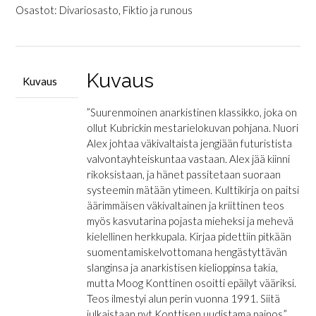
appelsiini
Osastot:
Divariosasto
,
Fiktio ja runous
määrä
Kuvaus
Kuvaus
”Suurenmoinen anarkistinen klassikko, joka on
ollut Kubrickin mestarielokuvan pohjana. Nuori
Alex johtaa väkivaltaista jengiään futuristista
valvontayhteiskuntaa vastaan. Alex jää kiinni
rikoksistaan, ja hänet passitetaan suoraan
systeemin mätään ytimeen. Kulttikirja on paitsi
äärimmäisen väkivaltainen ja kriittinen teos
myös kasvutarina pojasta mieheksi ja mehevä
kielellinen herkkupala. Kirjaa pidettiin pitkään
suomentamiskelvottomana hengästyttävän
slanginsa ja anarkistisen kielioppinsa takia,
mutta Moog Konttinen osoitti epäilyt vääriksi.
Teos ilmestyi alun perin vuonna 1991. Siitä
julkaistaan nyt Konttisen uudistama painos.”