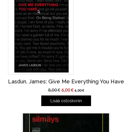
Lasdun, James: Give Me Everything You Have
Alkuperäinen
Nykyinen
8,00
€
6,00
€
6,00
€
hinta
hinta
Lisää ostoskoriin
oli:
on:
8,00 €.
6,00 €.