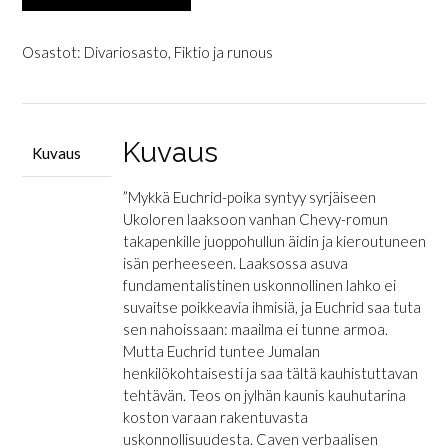
Nick:
Kun
aasintamma
Osastot:
Divariosasto
,
Fiktio ja runous
näki
Herran
enkelin
määrä
Kuvaus
Kuvaus
”Mykkä Euchrid-poika syntyy syrjäiseen
Ukoloren laaksoon vanhan Chevy-romun
takapenkille juoppohullun äidin ja kieroutuneen
isän perheeseen. Laaksossa asuva
fundamentalistinen uskonnollinen lahko ei
suvaitse poikkeavia ihmisiä, ja Euchrid saa tuta
sen nahoissaan: maailma ei tunne armoa.
Mutta Euchrid tuntee Jumalan
henkilökohtaisesti ja saa tältä kauhistuttavan
tehtävän. Teos on jylhän kaunis kauhutarina
koston varaan rakentuvasta
uskonnollisuudesta. Caven verbaalisen