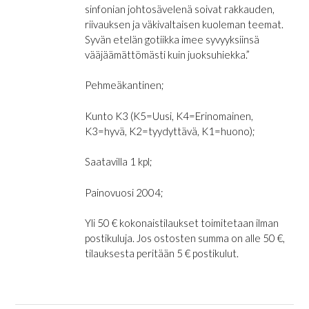
sinfonian johtosävelenä soivat rakkauden,
riivauksen ja väkivaltaisen kuoleman teemat.
Syvän etelän gotiikka imee syvyyksiinsä
vääjäämättömästi kuin juoksuhiekka.”
Pehmeäkantinen;
Kunto K3 (K5=Uusi, K4=Erinomainen,
K3=hyvä, K2=tyydyttävä, K1=huono);
Saatavilla 1 kpl;
Painovuosi 2004;
Yli 50 € kokonaistilaukset toimitetaan ilman
postikuluja. Jos ostosten summa on alle 50 €,
tilauksesta peritään 5 € postikulut.