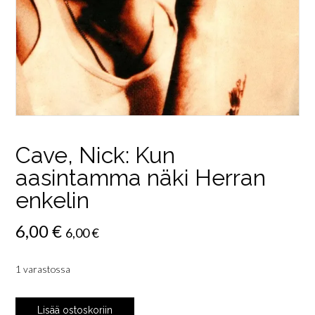
Cave, Nick: Kun
aasintamma näki Herran
enkelin
6,00
€
6,00
€
1 varastossa
Cave,
Lisää ostoskoriin