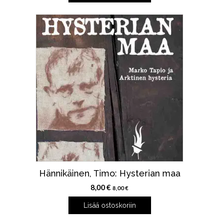
Hännikäinen, Timo: Hysterian maa
8,00
€
8,00
€
Lisää ostoskoriin