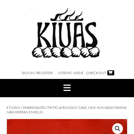
Skip
to
content
SIGN IN / REGISTER
0 ITEMS - 0,00 €
CHECKOUT
ETUSIVU
/
DIVARIOSASTO
/
FIKTIO JA RUNOUS
/ CAVE, NICK: KUN AASINTAMMA
NÄKI HERRAN ENKELIN