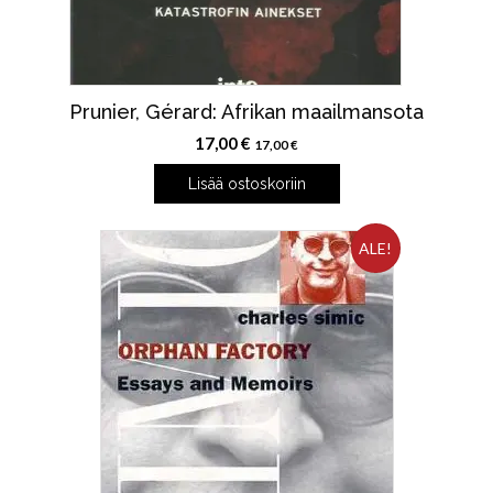
Prunier, Gérard: Afrikan maailmansota
17,00
€
17,00
€
Lisää ostoskoriin
ALE!