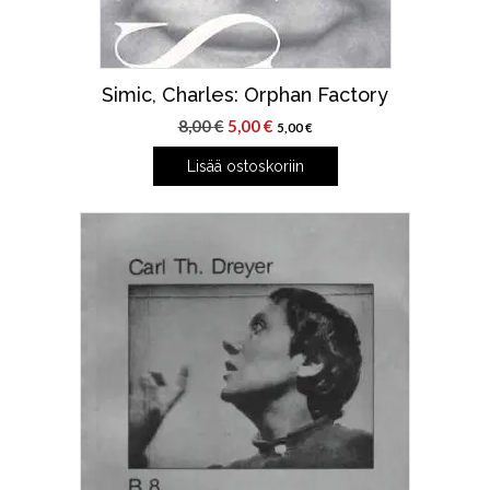
Simic, Charles: Orphan Factory
Alkuperäinen
Nykyinen
8,00
€
5,00
€
5,00
€
hinta
hinta
Lisää ostoskoriin
oli:
on:
8,00 €.
5,00 €.