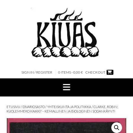
Skip
to
content
SIGN IN / REGISTER
0 ITEMS - 0,00 €
CHECKOUT
ETUSIVU
/
DIVARIOSASTO
/
YHTEISKUNTA JA POLITIIKKA
/ CLARKE, ROBIN:
KUOLEMMEKO KAIKKI? – KEMIALLINEN JA BIOLOGINEN SODANKÄYNTI