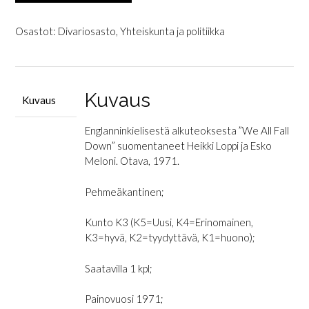
Kuolemmeko
kaikki?
Osastot:
Divariosasto
,
Yhteiskunta ja politiikka
-
Kemiallinen
ja
biologinen
Kuvaus
Kuvaus
sodankäynti
määrä
Englanninkielisestä alkuteoksesta ”We All Fall
Down” suomentaneet Heikki Loppi ja Esko
Meloni. Otava, 1971.
Pehmeäkantinen;
Kunto K3 (K5=Uusi, K4=Erinomainen,
K3=hyvä, K2=tyydyttävä, K1=huono);
Saatavilla 1 kpl;
Painovuosi 1971;