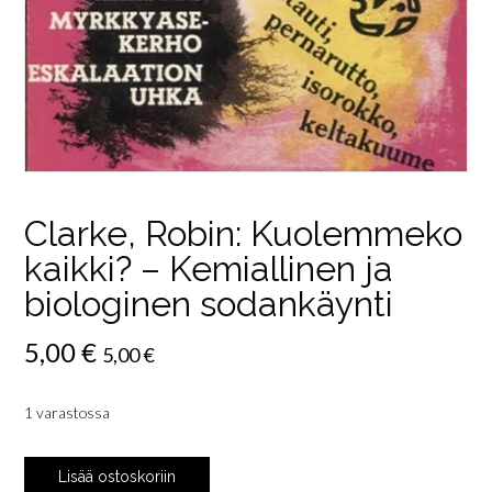
Clarke, Robin: Kuolemmeko
kaikki? – Kemiallinen ja
biologinen sodankäynti
5,00
€
5,00
€
1 varastossa
Clarke,
Lisää ostoskoriin
Robin: