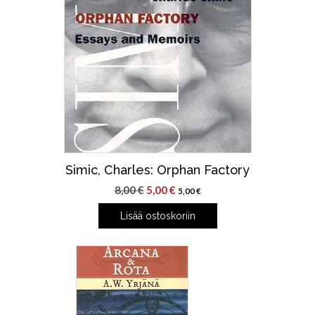
Simic, Charles: Orphan Factory
Alkuperäinen
Nykyinen
8,00
€
5,00
€
5,00
€
hinta
hinta
Lisää ostoskoriin
oli:
on:
8,00 €.
5,00 €.