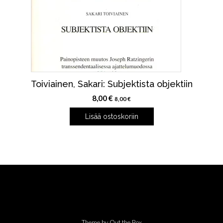
Toiviainen, Sakari: Subjektista objektiin
8,00
€
8,00
€
Lisää ostoskoriin
Theme by
Out the Box