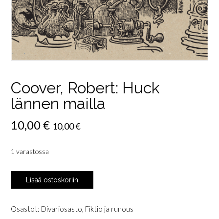
Coover, Robert: Huck
lännen mailla
10,00
€
10,00
€
1 varastossa
Coover,
Lisää ostoskoriin
Robert:
Huck
lännen
Osastot:
Divariosasto
,
Fiktio ja runous