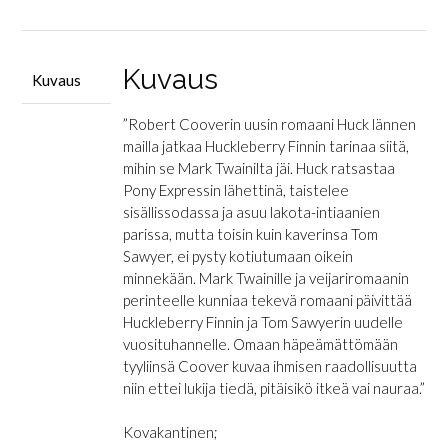
mailla
määrä
Kuvaus
Kuvaus
”Robert Cooverin uusin romaani Huck lännen
mailla jatkaa Huckleberry Finnin tarinaa siitä,
mihin se Mark Twainilta jäi. Huck ratsastaa
Pony Expressin lähettinä, taistelee
sisällissodassa ja asuu lakota-intiaanien
parissa, mutta toisin kuin kaverinsa Tom
Sawyer, ei pysty kotiutumaan oikein
minnekään. Mark Twainille ja veijariromaanin
perinteelle kunniaa tekevä romaani päivittää
Huckleberry Finnin ja Tom Sawyerin uudelle
vuosituhannelle. Omaan häpeämättömään
tyyliinsä Coover kuvaa ihmisen raadollisuutta
niin ettei lukija tiedä, pitäisikö itkeä vai nauraa.”
Kovakantinen;