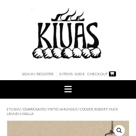
Skip
to
content
SIGN IN / REGISTER
0 ITEMS - 0,00 €
CHECKOUT
ETUSIVU
/
DIVARIOSASTO
/
FIKTIO JA RUNOUS
/ COOVER, ROBERT: HUCK
LÄNNEN MAILLA