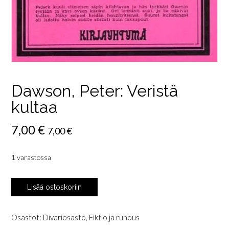
Dawson, Peter: Veristä
kultaa
7,00
€
7,00
€
1 varastossa
Dawson,
Lisää ostoskoriin
Peter:
Veristä
kultaa
Osastot:
Divariosasto
,
Fiktio ja runous
määrä