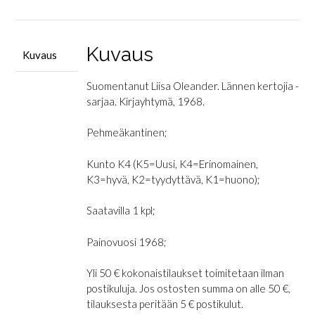
Kuvaus
Kuvaus
Suomentanut Liisa Oleander. Lännen kertojia -
sarjaa. Kirjayhtymä, 1968.
Pehmeäkantinen;
Kunto K4 (K5=Uusi, K4=Erinomainen,
K3=hyvä, K2=tyydyttävä, K1=huono);
Saatavilla 1 kpl;
Painovuosi 1968;
Yli 50 € kokonaistilaukset toimitetaan ilman
postikuluja. Jos ostosten summa on alle 50 €,
tilauksesta peritään 5 € postikulut.