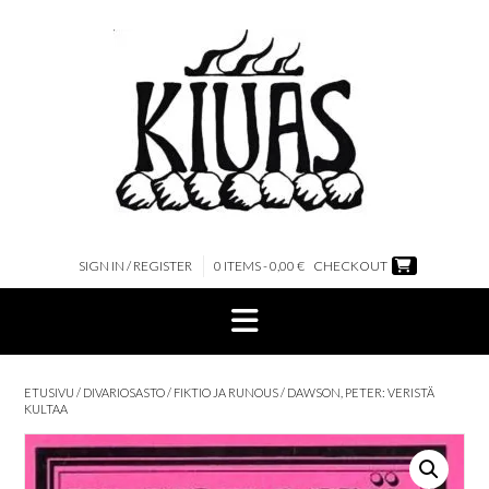
Skip
to
content
SIGN IN / REGISTER
0 ITEMS - 0,00 €
CHECKOUT
ETUSIVU
/
DIVARIOSASTO
/
FIKTIO JA RUNOUS
/ DAWSON, PETER: VERISTÄ
KULTAA