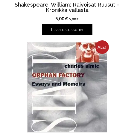
Shakespeare, William: Raivoisat Ruusut –
Kronikka vallasta
5,00
€
5,00
€
Lisää ostoskoriin
ALE!