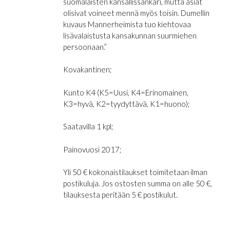
suomalaisten kansallissankari, mutta asiat
olisivat voineet mennä myös toisin. Dumellin
kuvaus Mannerheimista tuo kiehtovaa
lisävalaistusta kansakunnan suurmiehen
persoonaan.”
Kovakantinen;
Kunto K4 (K5=Uusi, K4=Erinomainen,
K3=hyvä, K2=tyydyttävä, K1=huono);
Saatavilla 1 kpl;
Painovuosi 2017;
Yli 50 € kokonaistilaukset toimitetaan ilman
postikuluja. Jos ostosten summa on alle 50 €,
tilauksesta peritään 5 € postikulut.