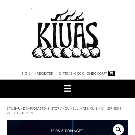
Skip
to
content
SIGN IN / REGISTER
0 ITEMS - 0,00 €
CHECKOUT
ETUSIVU
/
DIVARIOSASTO
/
HISTORIA
/ DUMELL, MATS: KUN MANNERHEIM
VALITSI SUOMEN