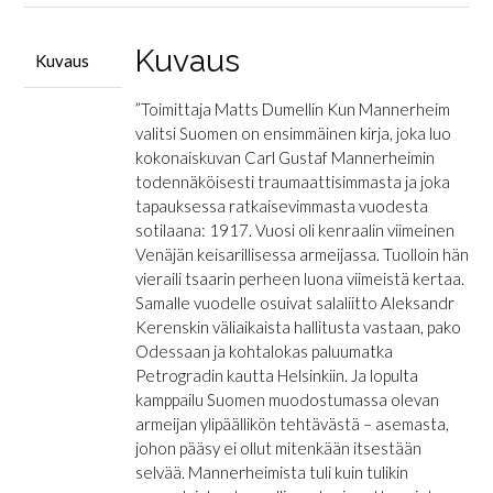
määrä
Kuvaus
Kuvaus
”Toimittaja Matts Dumellin Kun Mannerheim
valitsi Suomen on ensimmäinen kirja, joka luo
kokonaiskuvan Carl Gustaf Mannerheimin
todennäköisesti traumaattisimmasta ja joka
tapauksessa ratkaisevimmasta vuodesta
sotilaana: 1917. Vuosi oli kenraalin viimeinen
Venäjän keisarillisessa armeijassa. Tuolloin hän
vieraili tsaarin perheen luona viimeistä kertaa.
Samalle vuodelle osuivat salaliitto Aleksandr
Kerenskin väliaikaista hallitusta vastaan, pako
Odessaan ja kohtalokas paluumatka
Petrogradin kautta Helsinkiin. Ja lopulta
kamppailu Suomen muodostumassa olevan
armeijan ylipäällikön tehtävästä – asemasta,
johon pääsy ei ollut mitenkään itsestään
selvää. Mannerheimista tuli kuin tulikin