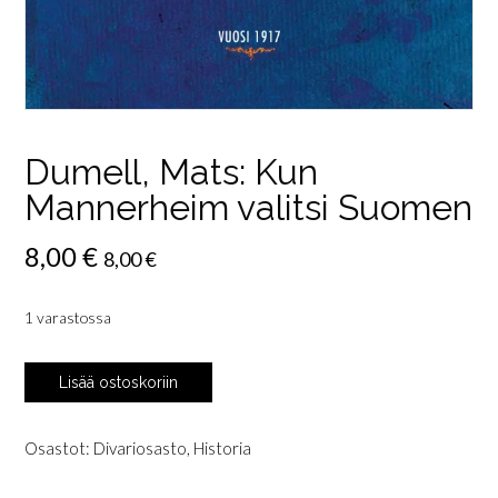
Dumell, Mats: Kun
Mannerheim valitsi Suomen
8,00
€
8,00
€
1 varastossa
Dumell,
Lisää ostoskoriin
Mats:
Kun
Mannerheim
Osastot:
Divariosasto
,
Historia
valitsi
Suomen