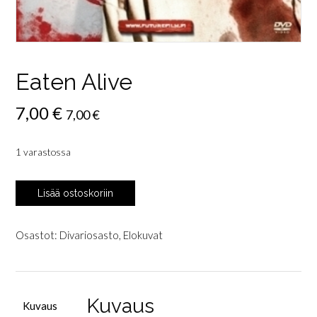
Eaten Alive
7,00
€
7,00
€
1 varastossa
Eaten
Lisää ostoskoriin
Alive
määrä
Osastot:
Divariosasto
,
Elokuvat
Kuvaus
Kuvaus