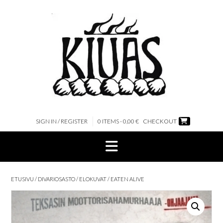
Skip
to
content
SIGN IN / REGISTER
0 ITEMS - 0,00 €
CHECKOUT
ETUSIVU
/
DIVARIOSASTO
/
ELOKUVAT
/ EATEN ALIVE