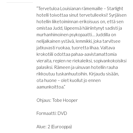
”Tervetuloa Louisianan rämemaille – Starlight
hotelli toivottaa sinut tervetulleeksi! Syrjäisen
hotellin liiketoiminnan erikoisuus on, että sen
omistaa Judd, läpeensä häiriintynyt sadisti ja
murhanhimoinen psykopaatti… Juddilla on
nelijalkainen ystävä, lemmikki, joka tarvitsee
jatkuvasti ruokaa, tuoretta lihaa. Valtava
krokotiili odottaa pahaa-aavistamattomia
vieraita, repien ne riekaleiksi, sopivankokoisiksi
palasiksi. Rämeen ja uinuvan hotellin rauha
rikkoutuu tuskanhuutoihin. Kirjaudu sisään,
ota huone – olet kuollut jo ennen
aamunkoittoa.”
Ohjaus: Tobe Hooper
Formaatti: DVD
Alue: 2 (Eurooppa)