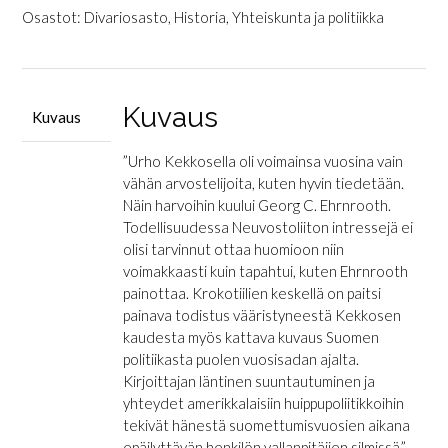
Krokotiilien
Osastot:
Divariosasto
,
Historia
,
Yhteiskunta ja politiikka
keskellä
-
Muistelmia
kylmän
Kuvaus
Kuvaus
sodan
vuosikymmeniltä
”Urho Kekkosella oli voimainsa vuosina vain
määrä
vähän arvostelijoita, kuten hyvin tiedetään.
Näin harvoihin kuului Georg C. Ehrnrooth.
Todellisuudessa Neuvostoliiton intressejä ei
olisi tarvinnut ottaa huomioon niin
voimakkaasti kuin tapahtui, kuten Ehrnrooth
painottaa. Krokotiilien keskellä on paitsi
painava todistus vääristyneestä Kekkosen
kaudesta myös kattava kuvaus Suomen
politiikasta puolen vuosisadan ajalta.
Kirjoittajan läntinen suuntautuminen ja
yhteydet amerikkalaisiin huippupoliitikkoihin
tekivät hänestä suomettumisvuosien aikana
epäilyttävän henkilön vallanpitäjien silmissä.”