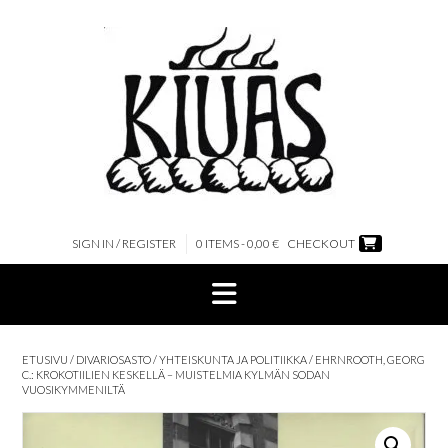
Skip
to
content
SIGN IN / REGISTER
0 ITEMS - 0,00 €
CHECKOUT
ETUSIVU
/
DIVARIOSASTO
/
YHTEISKUNTA JA POLITIIKKA
/ EHRNROOTH, GEORG
C.: KROKOTIILIEN KESKELLÄ – MUISTELMIA KYLMÄN SODAN
VUOSIKYMMENILTÄ