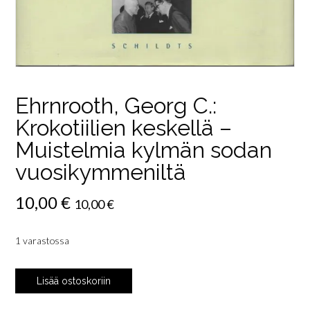
Ehrnrooth, Georg C.:
Krokotiilien keskellä –
Muistelmia kylmän sodan
vuosikymmeniltä
10,00
€
10,00
€
1 varastossa
Ehrnrooth,
Lisää ostoskoriin
Georg
C.: