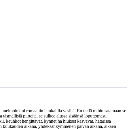
hdin unelmoimani romaanin hankalilla vesillä. En tiedä mihin satamaan se
 täsmällisiä piirteitä, se sulkee alussa sisäänsä loputtomasti
ii, keuhkot hengittävät, kynnet ha hiukset kasvavat, hatarissa
 kolmen kuukauden aikana, yhdeksänkymmenen päivän aikana, alkaen