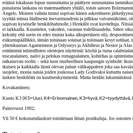
eräänä lokakuun lopun sunnuntaina ja päättyen sunnuntaina tammikuun lop
punaisena lankana on matemaattinen yhtälö, toisin sanoen Bolzmannin
Angelo. Moinen valinta tuntui sopivan hänen askeettiseen järkeilyynsä,
syyttää minua liiallisesta itsevarmuudesta ja pilkkaa vaivannäköäni, o
sopivan kyseiselle henkilöhahmolle.) Henkilöt ovat kuviteltuja. Niiss
ei tarkkailla. Kuuntelen, vakoilen, varastan todellisuudelta. Sitten o
keksitty että usein en edes muista kuka alkuperäinen oli), despootti
esikuntapäällikkö, tämän toisinaan sotaisat ja toisinaan kesyt sotilaat, 
yhteiskunnan Agamemnon ja Odysseys ja Akhilleus ja Nestor ja AIas v
esittämistä inhimillisten olentojen näytteistä: köyhä ja ruma calabriala
toscanalainen, naiivi ja pelokas romagnalainen, kohtelias ja optimist
ratkaisevan roolin – sekä tuon murheellisen kaupungin symbolit: ikuisen
ikuisen ja kaikkialla läsnä olevan pahan välikappaleen joka saa kavalan
suojelee, monia naisia joiden joukossa Lady Godivaksi kutsuttu naisen
laskien henkilöitä on kuutisenkymmentä. Mutta heidän lukumääränsä k
Kovakantinen;
(K5=Uusi, K4=Erinomainen, K3=hyvä, K2=tyydyttävä,
Kunto K3
Painovuosi 1992;
Yli 50 € kokonaistilaukset toimitetaan ilman postikuluja. Jos ostosten 