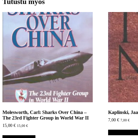
Tutustu myös
Molesworth, Carl: Sharks Over China –
Kaplinski, Jaa
The 23rd Fighter Group in World War II
7,00
€
7,00
€
15,00
€
15,00
€
Lisää ostoskori
Lisää ostoskoriin