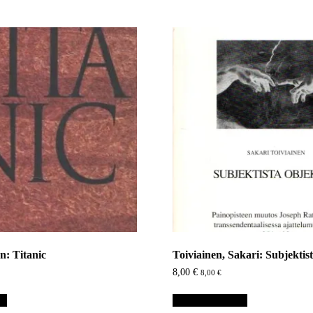
n: Titanic
Toiviainen, Sakari: Subjektist
8,00
€
8,00
€
in
Lisää ostoskoriin