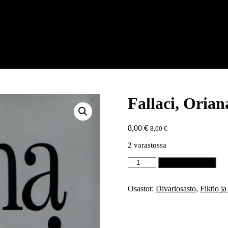
Fallaci, Orian
8,00
€
8,00
€
2 varastossa
Fallaci,
Lisää ostoskoriin
Oriana:
Inshallah
määrä
Osastot:
Divariosasto
,
Fiktio j