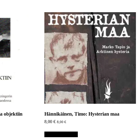
a objektiin
Hännikäinen, Timo: Hysterian maa
8,00
€
8,00
€
Lisää ostoskoriin