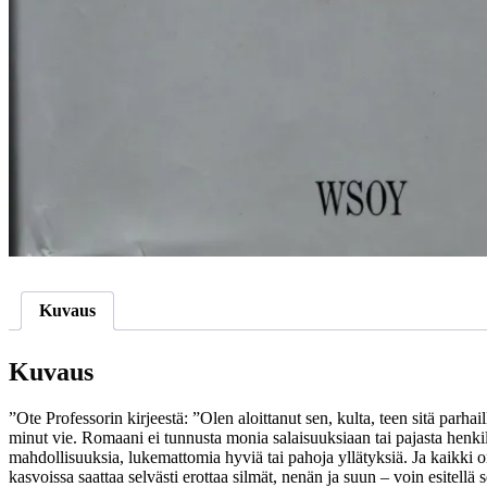
Kuvaus
Kuvaus
”Ote Professorin kirjeestä: ”Olen aloittanut sen, kulta, teen sitä parh
minut vie. Romaani ei tunnusta monia salaisuuksiaan tai pajasta henkilöll
mahdollisuuksia, lukemattomia hyviä tai pahoja yllätyksiä. Ja kaikki 
kasvoissa saattaa selvästi erottaa silmät, nenän ja suun – voin esite