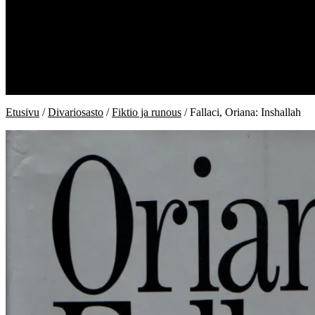
Kauppa
Kiukaan kirjat
Divariosasto
Ostoskori
Kassa
Oma tili
Toimitusehdot
Etusivu
/
Divariosasto
/
Fiktio ja runous
/ Fallaci, Oriana: Inshallah