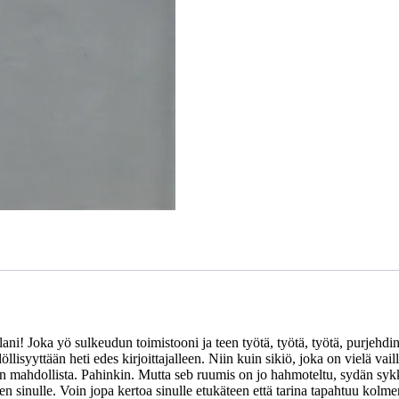
aillani! Joka yö sulkeudun toimistooni ja teen työtä, työtä, työtä, purje
isyyttään heti edes kirjoittajalleen. Niin kuin sikiö, joka on vielä vailla
on mahdollista. Pahinkin. Mutta seb ruumis on jo hahmoteltu, sydän sykk
llä sen sinulle. Voin jopa kertoa sinulle etukäteen että tarina tapahtuu