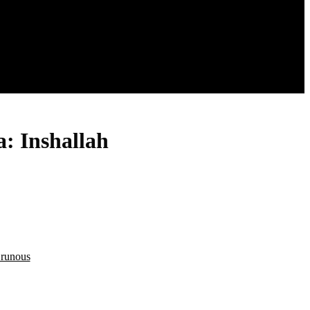
a: Inshallah
a runous