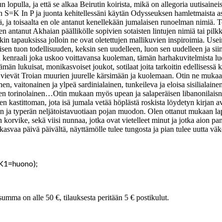
ulla, ja että se alkaa Beirutin koirista, mikä on allegoria uutisaineist
 S=K In P ja juonta kehitellessäni käytän Odysseuksen hamletmaista as
 ja toisaalta en ole antanut kenellekään jumalaisen runoelman nimiä. To
len antanut Akhaian päällikölle sopivien sotaisten lintujen nimiä tai pil
äkin tapauksissa jolloin ne ovat oletettujen mallikuvien inspiroimia. Us
ikaisen tuon todellisuuden, keksin sen uudelleen, luon sen uudelleen ja 
nen kenraali joka uskoo voittavansa kuoleman, tämän harhakuvitelmista 
tämän lukuisat, monikasvoiset joukot, sotilaat joita tarkoitin edellisessä k
ievät Troian muurien juurelle kärsimään ja kuolemaan. Otin ne mukaan, 
inen, vaitonainen ja ylpeä sardinialainen, tunkeileva ja eloisa sisilialai
inen torinolainen…Otin mukaan myös upean ja salaperäisen libanonilaisn
 kastittoman, jota isä jumala vetää höplästä roskista löydetyn kirjan av
 ja typerän neljätoistavuotiaan pojan muodon. Olen ottanut mukaan lapset 
 korvike, sekä viisi nunnaa, jotka ovat vietelleet minut ja jotka aion
asvaa päivä päivältä, näyttämölle tulee tungosta ja pian tulee uutta 
 K1=huono);
summa on alle 50 €, tilauksesta peritään 5 € postikulut.