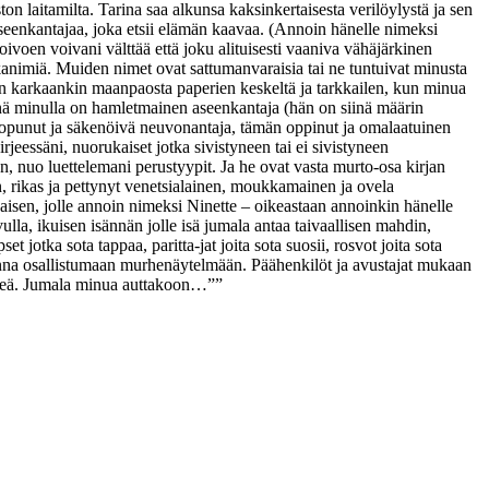
on laitamilta. Tarina saa alkunsa kaksinkertaisesta verilöylystä ja sen
eenkantajaa, joka etsii elämän kaavaa. (Annoin hänelle nimeksi
ivoen voivani välttää että joku alituisesti vaaniva vähäjärkinen
kkanimiä. Muiden nimet ovat sattumanvaraisia tai ne tuntuivat minusta
ein karkaankin maanpaosta paperien keskeltä ja tarkkailen, kun minua
siinä minulla on hamletmainen aseenkantaja (hän on siinä määrin
luopunut ja säkenöivä neuvonantaja, tämän oppinut ja omalaatuinen
irjeessäni, nuorukaiset jotka sivistyneen tai ei sivistyneen
nuo luettelemani perustyypit. Ja he ovat vasta murto-osa kirjan
nen, rikas ja pettynyt venetsialainen, moukkamainen ja ovela
aisen, jolle annoin nimeksi Ninette – oikeastaan annoinkin hänelle
ulla, ikuisen isännän jolle isä jumala antaa taivaallisen mahdin,
jotka sota tappaa, paritta-jat joita sota suosii, rosvot joita sota
 panna osallistumaan murhenäytelmään. Päähenkilöt ja avustajat mukaan
väkeä. Jumala minua auttakoon…””