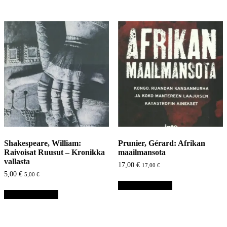
Shakespeare, William:
Prunier, Gérard: Afrikan
Raivoisat Ruusut – Kronikka
maailmansota
vallasta
17,00
€
17,00
€
5,00
€
5,00
€
Lisää ostoskoriin
Lisää ostoskoriin