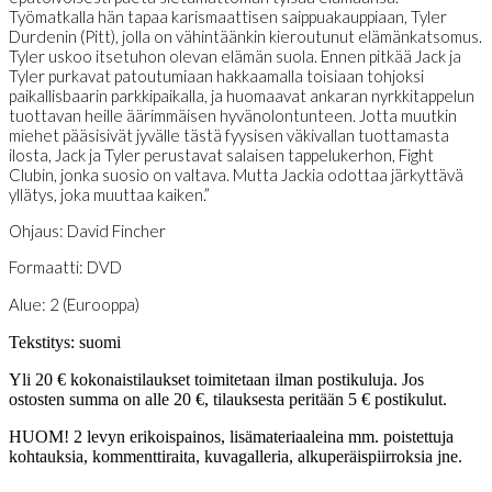
Työmatkalla hän tapaa karismaattisen saippuakauppiaan, Tyler
Durdenin (Pitt), jolla on vähintäänkin kieroutunut elämänkatsomus.
Tyler uskoo itsetuhon olevan elämän suola. Ennen pitkää Jack ja
Tyler purkavat patoutumiaan hakkaamalla toisiaan tohjoksi
paikallisbaarin parkkipaikalla, ja huomaavat ankaran nyrkkitappelun
tuottavan heille äärimmäisen hyvänolontunteen. Jotta muutkin
miehet pääsisivät jyvälle tästä fyysisen väkivallan tuottamasta
ilosta, Jack ja Tyler perustavat salaisen tappelukerhon, Fight
Clubin, jonka suosio on valtava. Mutta Jackia odottaa järkyttävä
yllätys, joka muuttaa kaiken.”
Ohjaus: David Fincher
Formaatti: DVD
Alue: 2 (Eurooppa)
Tekstitys: suomi
Yli 20 € kokonaistilaukset toimitetaan ilman postikuluja. Jos
ostosten summa on alle 20 €, tilauksesta peritään 5 € postikulut.
HUOM! 2 levyn erikoispainos, lisämateriaaleina mm. poistettuja
kohtauksia, kommenttiraita, kuvagalleria, alkuperäispiirroksia jne.