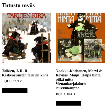
Tutustu myös
Tolkien, J. R. R.:
Naakka-Korhonen, Mervi &
Keskeneräisten tarujen kirja
Keynäs, Maiju: Halpa hinta,
pitkä mitta –
12,00
€
12,00
€
Vienankarjalainen
laukkukauppa
Lisää ostoskoriin
10,00
€
10,00
€
Lisää ostoskoriin