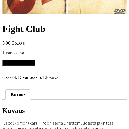
Fight Club
5,00
€
5,00
€
1 varastossa
Fight
Lisää ostoskoriin
Club
määrä
Osastot:
Divariosasto
,
Elokuvat
Kuvaus
Kuvaus
”Jack (Norton) kärsii kroonisesta unettomuudesta ja yrittää
epätoivoisesti paeta sietämättömän tylsää elämäänsä.