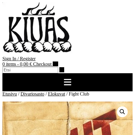
Skip
to
content
Sign In / Register
0 items - 0,00 €
Checkout
Etusivu
/
Divariosasto
/
Elokuvat
/ Fight Club