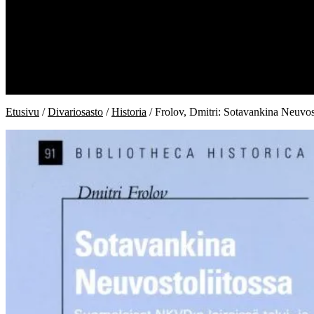
Kauppa
Kiukaan kirjat
Divariosasto
Ostoskori
Kassa
Oma tili
Toimitusehdot
Etusivu
/
Divariosasto
/
Historia
/ Frolov, Dmitri: Sotavankina Neuvost