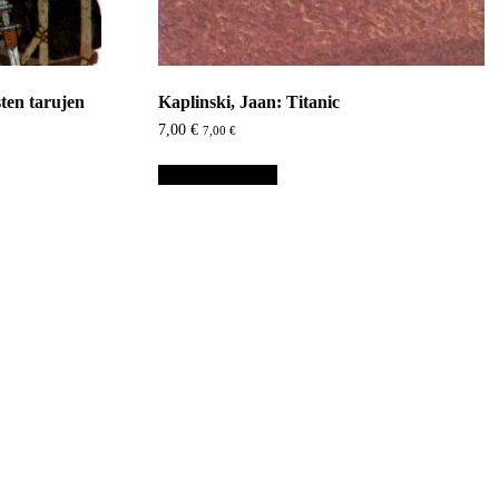
sten tarujen
Kaplinski, Jaan: Titanic
7,00
€
7,00
€
Lisää ostoskoriin