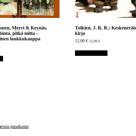
nen, Mervi & Keynäs,
Tolkien, J. R. R.: Keskeneräi
inta, pitkä mitta –
kirja
ainen laukkukauppa
12,00
€
12,00
€
Lisää ostoskoriin
in
essu-jupakasta