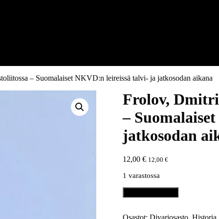
oliitossa – Suomalaiset NKVD:n leireissä talvi- ja jatkosodan aikana
Frolov, Dmitri
– Suomalaiset 
jatkosodan ai
12,00
€
12,00
€
1 varastossa
Frolov,
Lisää ostoskoriin
Dmitri:
Sotavankina
Neuvostoliitossa
Osastot:
Divariosasto
,
Historia