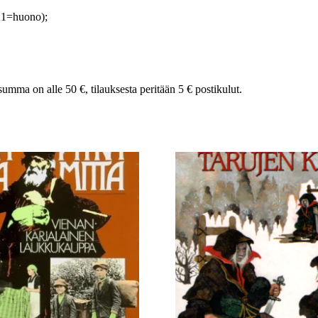
K1=huono);
summa on alle 50 €, tilauksesta peritään 5 € postikulut.