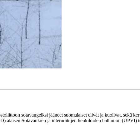
ostoliittoon sotavangeiksi jääneet suomalaiset elivät ja kuolivat, sekä 
D) alaisen Sotavankien ja internoitujen henkilöiden hallinnon (UPVI) to