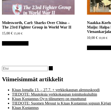
Molesworth, Carl: Sharks Over China –
Naakka-Korho
The 23rd Fighter Group in World War II
Maiju: Halpa h
Vienankarjal
15,00
€
15,00
€
10,00
€
10,00
€
Lisää ostoskoriin
Lisää ostoskori
Viimeisimmät artikkelit
Kiuas lomalla 13. – 27.7. + verkkokaupan alennuskoodi
TIEDOTE: Muutoksia verkkokaupan toimituskuluihin
Kiuas Kustannus Oy:n tilinumero on muuttunut
TIEDOTE: Suomen Messut ja Kiuas Kustannus sopuun Kirjam
Kiuas Kustannus