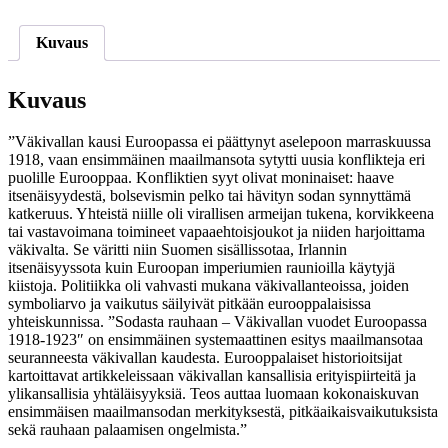
John
(toim.):
Sodasta
Kuvaus
rauhaan
-
Väkivallan
Kuvaus
vuodet
Euroopassa
”Väkivallan kausi Euroopassa ei päättynyt aselepoon marraskuussa
1918-
1918, vaan ensimmäinen maailmansota sytytti uusia konflikteja eri
1923
puolille Eurooppaa. Konfliktien syyt olivat moninaiset: haave
määrä
itsenäisyydestä, bolsevismin pelko tai hävityn sodan synnyttämä
katkeruus. Yhteistä niille oli virallisen armeijan tukena, korvikkeena
tai vastavoimana toimineet vapaaehtoisjoukot ja niiden harjoittama
väkivalta. Se väritti niin Suomen sisällissotaa, Irlannin
itsenäisyyssota kuin Euroopan imperiumien raunioilla käytyjä
kiistoja. Politiikka oli vahvasti mukana väkivallanteoissa, joiden
symboliarvo ja vaikutus säilyivät pitkään eurooppalaisissa
yhteiskunnissa. ”Sodasta rauhaan – Väkivallan vuodet Euroopassa
1918-1923″ on ensimmäinen systemaattinen esitys maailmansotaa
seuranneesta väkivallan kaudesta. Eurooppalaiset historioitsijat
kartoittavat artikkeleissaan väkivallan kansallisia erityispiirteitä ja
ylikansallisia yhtäläisyyksiä. Teos auttaa luomaan kokonaiskuvan
ensimmäisen maailmansodan merkityksestä, pitkäaikaisvaikutuksista
sekä rauhaan palaamisen ongelmista.”