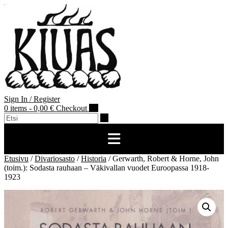
Skip
to
content
Sign In / Register
0 items - 0,00 €
Checkout
Etusivu
/
Divariosasto
/
Historia
/ Gerwarth, Robert & Horne, John
(toim.): Sodasta rauhaan – Väkivallan vuodet Euroopassa 1918-
1923