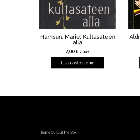
Hamsun, Marie: Kultasateen
Ald
alla
7,00
€
7,00
€
Lisää ostoskoriin
Theme by
Out the Box