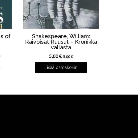
es of
Shakespeare, William:
Raivoisat Ruusut – Kronikka
vallasta
en
5,00
€
5,00
€
Lisää ostoskoriin