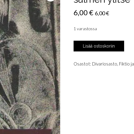
6,00
€
6,00
€
1 varastossa
Haavikko,
Lisää ostoskoriin
Paavo:
Runoja
matkalta
Osastot:
Divariosasto
,
Fiktio j
salmen
ylitse
määrä