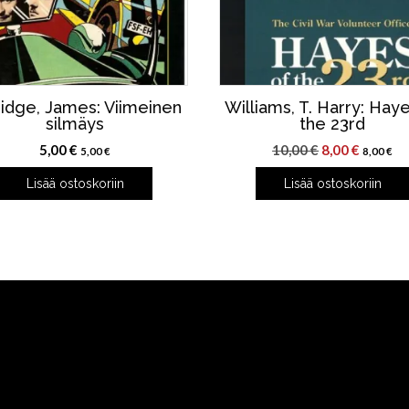
ridge, James: Viimeinen
Williams, T. Harry: Hay
silmäys
the 23rd
Alkuperäinen
Nykyin
5,00
€
10,00
€
8,00
€
5,00
€
8,00
€
hinta
hinta
Lisää ostoskoriin
Lisää ostoskoriin
oli:
on:
10,00 €.
8,00 €.