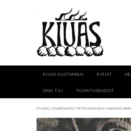
Skip
to
content
KIUAS KUSTANNUS
KIRJAT
HE
OMA TILI
TOIMITUSEHDOT
ETUSIVU
/
DIVARIOSASTO
/
FIKTIO JA RUNOUS
/ HAAVIKKO, PAA