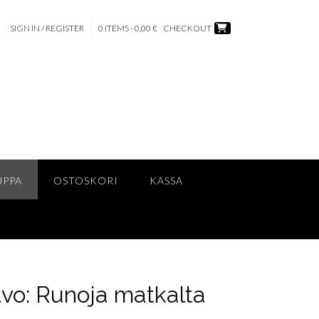
SIGN IN / REGISTER
0 ITEMS - 0,00 €
CHECKOUT
UPPA
OSTOSKORI
KASSA
vo: Runoja matkalta