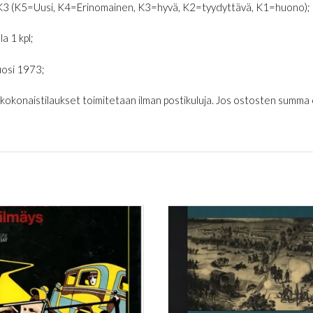
K3 (K5=Uusi, K4=Erinomainen, K3=hyvä, K2=tyydyttävä, K1=huono);
la 1 kpl;
osi 1973;
€ kokonaistilaukset toimitetaan ilman postikuluja. Jos ostosten summa on