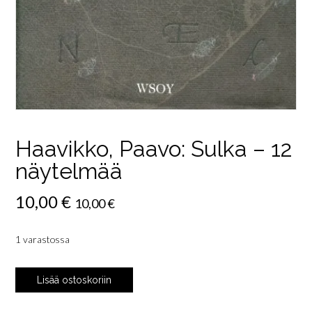
Haavikko, Paavo: Sulka – 12
näytelmää
10,00
€
10,00
€
1 varastossa
Haavikko,
Lisää ostoskoriin
Paavo:
Sulka