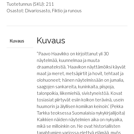
-
Tuotetunnus (SKU):
211
12
Osastot:
Divariosasto
,
Fiktio ja runous
näytelmää
määrä
Kuvaus
Kuvaus
”Paavo Haavikko on kirjoittanut yli 30
näytelmää, kuunnelmaa ja muuta
draamatekstiä. ’Haavikon näyttämöiksi käyvät
maat ja meret, metsäpirtit ja hovit, tehtaat ja
olohuoneet; hänen näytelmissään on jumalia,
saagojen sankareita, kuninkaita, piispoja,
talonpoikia, liikemiehiä, sivistyneistöä. Kovat
tosiasiat piirtyvät esiin kolkon terävinä, usein
huumorin ja älyllisen komiikan keinoin.’ (Pekka
Tarkka teoksessa Suomalaisia nykykirjailijoita)
Kaikkien näiden näytelmien aika on nykyaika,
mikä se milloinkin on. Ne ovat historiallisten
tapahtumien varjossa elettyä elämää, myös