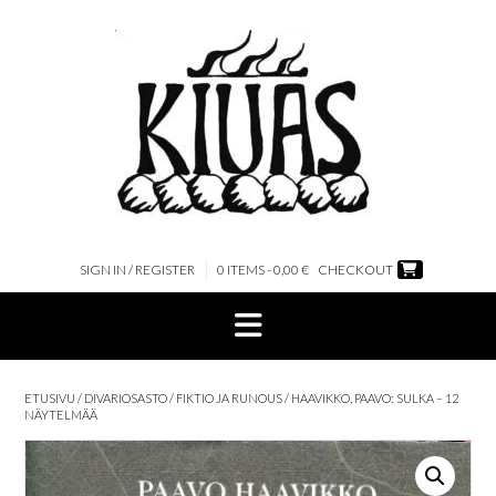
Skip
to
content
SIGN IN / REGISTER
0 ITEMS - 0,00 €
CHECKOUT
ETUSIVU
/
DIVARIOSASTO
/
FIKTIO JA RUNOUS
/ HAAVIKKO, PAAVO: SULKA – 12
NÄYTELMÄÄ