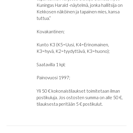
Kuningas Harald -näytelmä, jonka hallitsija on
Kekkosen näköinen ja tapainen mies, kansa
tuttua.”
Kovakantinen;
Kunto K3 (K5=Uusi, K4=Erinomainen,
K3=hyvä, K2=tyydyttävä, K3=huono);
Saatavilla 1 kpl;
Painovuosi 1997;
Yli 50 € kokonaistilaukset toimitetaan ilman
postikuluja. Jos ostosten summa on alle 50 €,
tilauksesta peritään 5 € postikulut.