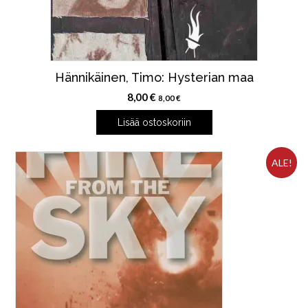
Hännikäinen, Timo: Hysterian maa
8,00
€
8,00
€
Lisää ostoskoriin
ALE!