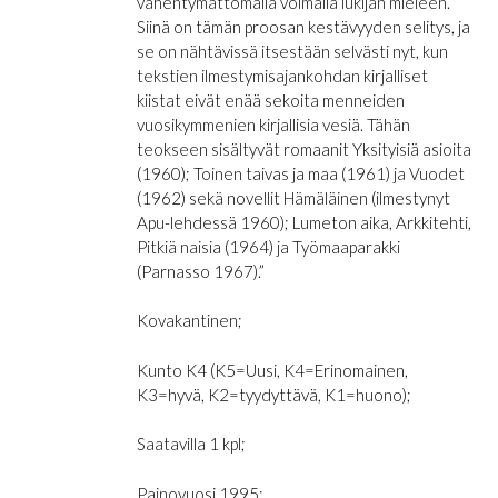
vähentymättömällä voimalla lukijan mieleen.
Siinä on tämän proosan kestävyyden selitys, ja
se on nähtävissä itsestään selvästi nyt, kun
tekstien ilmestymisajankohdan kirjalliset
kiistat eivät enää sekoita menneiden
vuosikymmenien kirjallisia vesiä. Tähän
teokseen sisältyvät romaanit Yksityisiä asioita
(1960); Toinen taivas ja maa (1961) ja Vuodet
(1962) sekä novellit Hämäläinen (ilmestynyt
Apu-lehdessä 1960); Lumeton aika, Arkkitehti,
Pitkiä naisia (1964) ja Työmaaparakki
(Parnasso 1967).”
Kovakantinen;
Kunto K4 (K5=Uusi, K4=Erinomainen,
K3=hyvä, K2=tyydyttävä, K1=huono);
Saatavilla 1 kpl;
Painovuosi 1995;