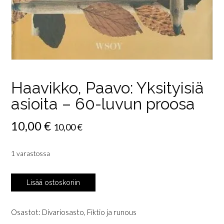
Haavikko, Paavo: Yksityisiä
asioita – 60-luvun proosa
10,00
€
10,00
€
1 varastossa
Haavikko,
Lisää ostoskoriin
Paavo:
Yksityisiä
asioita
Osastot:
Divariosasto
,
Fiktio ja runous
-