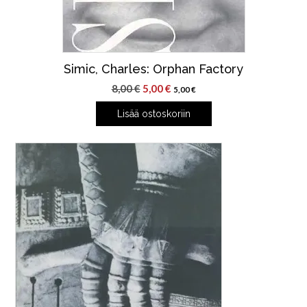
Simic, Charles: Orphan Factory
Alkuperäinen
Nykyinen
8,00
€
5,00
€
5,00
€
hinta
hinta
Lisää ostoskoriin
oli:
on:
8,00 €.
5,00 €.