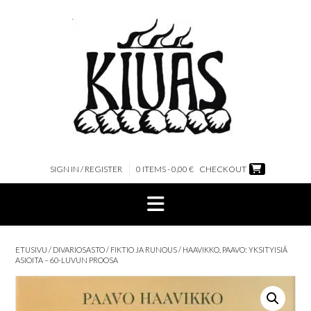
Skip
to
content
SIGN IN / REGISTER
0 ITEMS - 0,00 €
CHECKOUT
ETUSIVU
/
DIVARIOSASTO
/
FIKTIO JA RUNOUS
/ HAAVIKKO, PAAVO: YKSITYISIÄ
ASIOITA – 60-LUVUN PROOSA