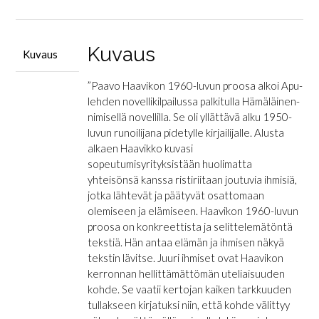
60-
luvun
proosa
Kuvaus
Kuvaus
määrä
”Paavo Haavikon 1960-luvun proosa alkoi Apu-
lehden novellikilpailussa palkitulla Hämäläinen-
nimisellä novellilla. Se oli yllättävä alku 1950-
luvun runoilijana pidetylle kirjailijalle. Alusta
alkaen Haavikko kuvasi
sopeutumisyrityksistään huolimatta
yhteisönsä kanssa ristiriitaan joutuvia ihmisiä,
jotka lähtevät ja päätyvät osattomaan
olemiseen ja elämiseen. Haavikon 1960-luvun
proosa on konkreettista ja selittelemätöntä
tekstiä. Hän antaa elämän ja ihmisen näkyä
tekstin lävitse. Juuri ihmiset ovat Haavikon
kerronnan hellittämättömän uteliaisuuden
kohde. Se vaatii kertojan kaiken tarkkuuden
tullakseen kirjatuksi niin, että kohde välittyy