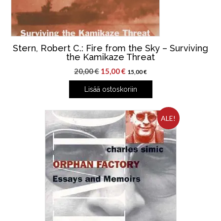
Stern, Robert C.: Fire from the Sky – Surviving
the Kamikaze Threat
Alkuperäinen
Nykyinen
20,00
€
15,00
€
15,00
€
hinta
hinta
Lisää ostoskoriin
oli:
on:
20,00 €.
15,00 €.
ALE!