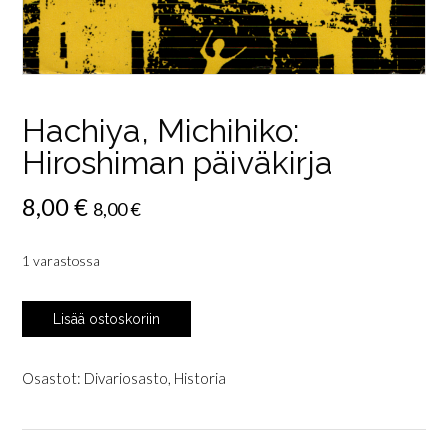
Hachiya, Michihiko:
Hiroshiman päiväkirja
8,00
€
8,00
€
1 varastossa
Hachiya,
Lisää ostoskoriin
Michihiko:
Hiroshiman
päiväkirja
Osastot:
Divariosasto
,
Historia
määrä