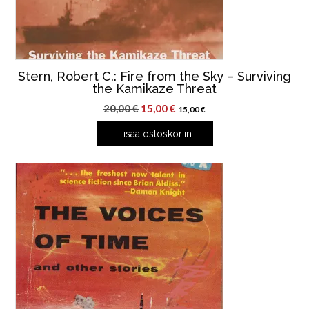
Stern, Robert C.: Fire from the Sky – Surviving
the Kamikaze Threat
Alkuperäinen
Nykyinen
20,00
€
15,00
€
15,00
€
hinta
hinta
Lisää ostoskoriin
oli:
on:
20,00 €.
15,00 €.