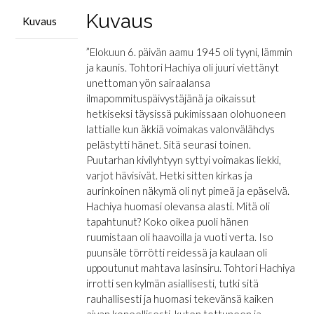
Kuvaus
Kuvaus
”Elokuun 6. päivän aamu 1945 oli tyyni, lämmin
ja kaunis. Tohtori Hachiya oli juuri viettänyt
unettoman yön sairaalansa
ilmapommituspäivystäjänä ja oikaissut
hetkiseksi täysissä pukimissaan olohuoneen
lattialle kun äkkiä voimakas valonvälähdys
pelästytti hänet. Sitä seurasi toinen.
Puutarhan kivilyhtyyn syttyi voimakas liekki,
varjot hävisivät. Hetki sitten kirkas ja
aurinkoinen näkymä oli nyt pimeä ja epäselvä.
Hachiya huomasi olevansa alasti. Mitä oli
tapahtunut? Koko oikea puoli hänen
ruumistaan oli haavoilla ja vuoti verta. Iso
puunsäle törrötti reidessä ja kaulaan oli
uppoutunut mahtava lasinsiru. Tohtori Hachiya
irrotti sen kylmän asiallisesti, tutki sitä
rauhallisesti ja huomasi tekevänsä kaiken