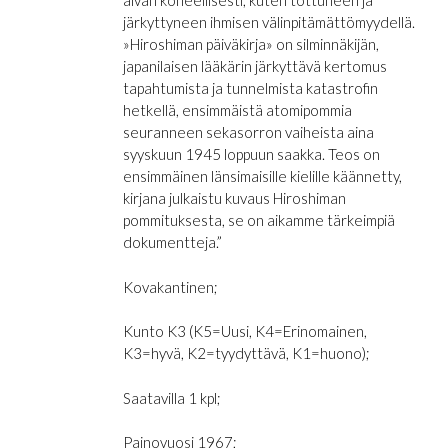
aivan koneellisesti, kuten tottuneen ja
järkyttyneen ihmisen välinpitämättömyydellä.
»Hiroshiman päiväkirja» on silminnäkijän,
japanilaisen lääkärin järkyttävä kertomus
tapahtumista ja tunnelmista katastrofin
hetkellä, ensimmäistä atomipommia
seuranneen sekasorron vaiheista aina
syyskuun 1945 loppuun saakka. Teos on
ensimmäinen länsimaisille kielille käännetty,
kirjana julkaistu kuvaus Hiroshiman
pommituksesta, se on aikamme tärkeimpiä
dokumentteja.”
Kovakantinen;
Kunto K3 (K5=Uusi, K4=Erinomainen,
K3=hyvä, K2=tyydyttävä, K1=huono);
Saatavilla 1 kpl;
Painovuosi 1967;