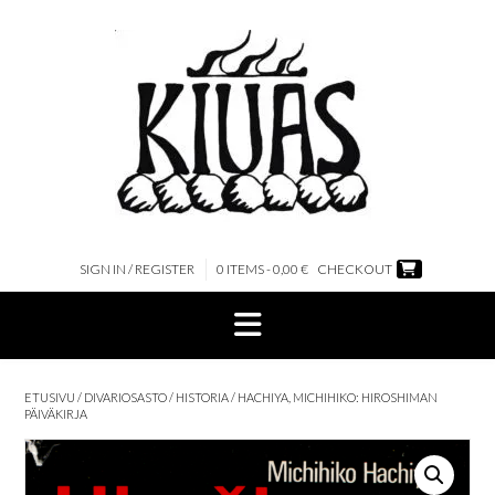
Skip
to
content
SIGN IN / REGISTER
0 ITEMS - 0,00 €
CHECKOUT
ETUSIVU
/
DIVARIOSASTO
/
HISTORIA
/ HACHIYA, MICHIHIKO: HIROSHIMAN
PÄIVÄKIRJA