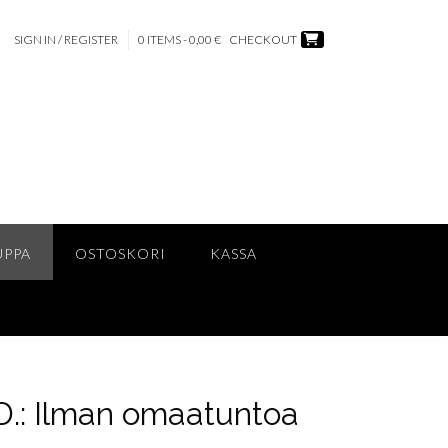
SIGN IN / REGISTER
0 ITEMS - 0,00 €
CHECKOUT
UPPA
OSTOSKORI
KASSA
D.: Ilman omaatuntoa