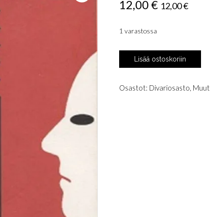
12,00
€
12,00
€
1 varastossa
Hare,
Lisää ostoskoriin
Robert
D.:
Ilman
Osastot:
Divariosasto
,
Muut
omaatuntoa
määrä