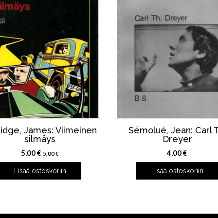
ridge, James: Viimeinen
Sémolué, Jean: Carl T
silmäys
Dreyer
5,00
€
4,00
€
5,00
€
Lisää ostoskoriin
Lisää ostoskoriin