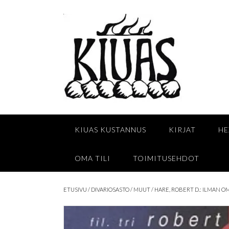
Skip
to
content
KIUAS KUSTANNUS
KIRJAT
HE
OMA TILI
TOIMITUSEHDOT
ETUSIVU
/
DIVARIOSASTO
/
MUUT
/ HARE, ROBERT D.: ILMAN 