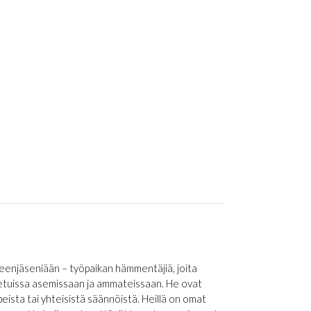
heenjäseniään – työpaikan hämmentäjiä, joita
stetuissa asemissaan ja ammateissaan. He ovat
ista tai yhteisistä säännöistä. Heillä on omat