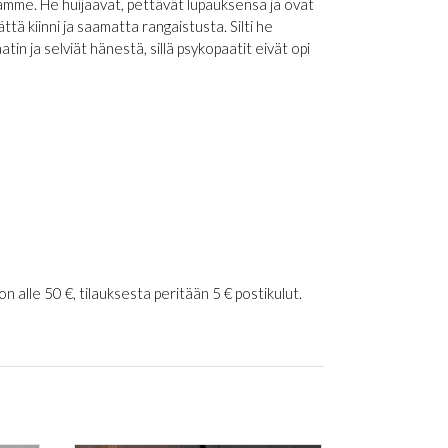
ssamme. He huijaavat, pettävät lupauksensa ja ovat
 kiinni ja saamatta rangaistusta. Silti he
in ja selviät hänestä, sillä psykopaatit eivät opi
 alle 50 €, tilauksesta peritään 5 € postikulut.