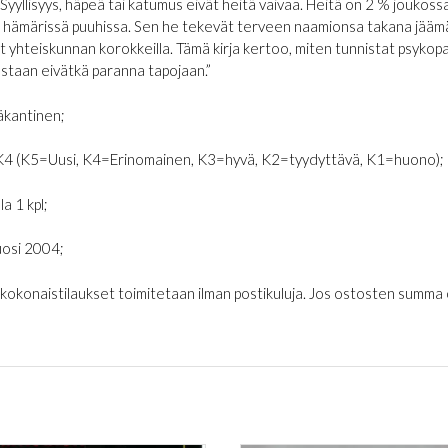
. Syyllisyys, häpeä tai katumus eivät heitä vaivaa. Heitä on 2 % jouko
hämärissä puuhissa. Sen he tekevät terveen naamionsa takana jäämättä
t yhteiskunnan korokkeilla. Tämä kirja kertoo, miten tunnistat psykopaat
taan eivätkä paranna tapojaan.”
kantinen;
K4 (K5=Uusi, K4=Erinomainen, K3=hyvä, K2=tyydyttävä, K1=huono);
la 1 kpl;
osi 2004;
€ kokonaistilaukset toimitetaan ilman postikuluja. Jos ostosten summa on