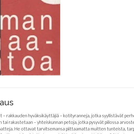
aus
t – rakkauden hyväksikäyttäjiä – kotityranneja, jotka syyllistävät per
n tai rakastetaan – yhteiskunnan petoja, jotka pysyvät piilossa arvo
atteja. He ottavat tarvitsemansa piittaamatta muitten tunteista, tarpe