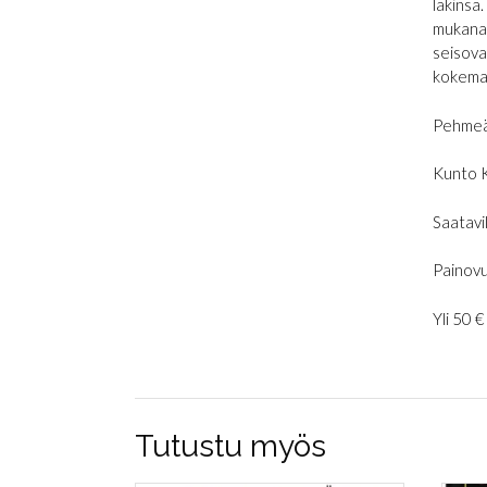
lakinsa
mukana 
seisova
kokemas
Pehmeä
Kunto 
Saatavil
Painovu
Yli 50 
Tutustu myös