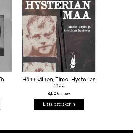
h.
Hännikäinen, Timo: Hysterian
maa
8,00
€
8,00
€
Lisää ostoskoriin