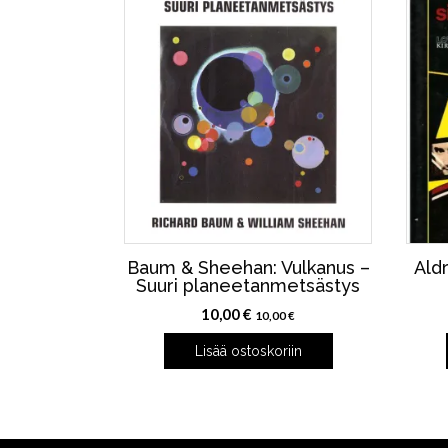
Baum & Sheehan: Vulkanus –
Ald
Suuri planeetanmetsästys
10,00
€
10,00
€
Lisää ostoskoriin