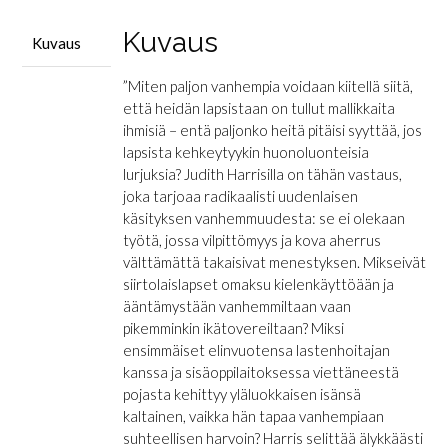
Kuvaus
Kuvaus
”Miten paljon vanhempia voidaan kiitellä siitä,
että heidän lapsistaan on tullut mallikkaita
ihmisiä – entä paljonko heitä pitäisi syyttää, jos
lapsista kehkeytyykin huonoluonteisia
lurjuksia? Judith Harrisilla on tähän vastaus,
joka tarjoaa radikaalisti uudenlaisen
käsityksen vanhemmuudesta: se ei olekaan
työtä, jossa vilpittömyys ja kova aherrus
välttämättä takaisivat menestyksen. Mikseivät
siirtolaislapset omaksu kielenkäyttöään ja
ääntämystään vanhemmiltaan vaan
pikemminkin ikätovereiltaan? Miksi
ensimmäiset elinvuotensa lastenhoitajan
kanssa ja sisäoppilaitoksessa viettäneestä
pojasta kehittyy yläluokkaisen isänsä
kaltainen, vaikka hän tapaa vanhempiaan
suhteellisen harvoin? Harris selittää älykkäästi