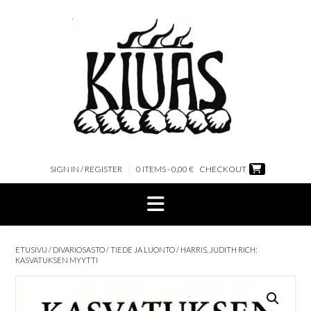
Skip
to
content
SIGN IN / REGISTER
0 ITEMS - 0,00 €
CHECKOUT
ETUSIVU
/
DIVARIOSASTO
/
TIEDE JA LUONTO
/ HARRIS, JUDITH RICH:
KASVATUKSEN MYYTTI