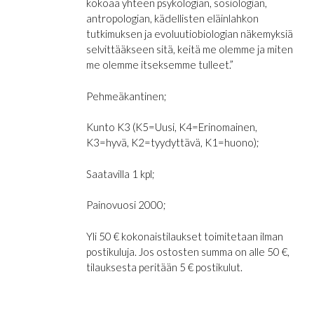
kokoaa yhteen psykologian, sosiologian,
antropologian, kädellisten eläinlahkon
tutkimuksen ja evoluutiobiologian näkemyksiä
selvittääkseen sitä, keitä me olemme ja miten
me olemme itseksemme tulleet.”
Pehmeäkantinen;
Kunto K3 (K5=Uusi, K4=Erinomainen,
K3=hyvä, K2=tyydyttävä, K1=huono);
Saatavilla 1 kpl;
Painovuosi 2000;
Yli 50 € kokonaistilaukset toimitetaan ilman
postikuluja. Jos ostosten summa on alle 50 €,
tilauksesta peritään 5 € postikulut.