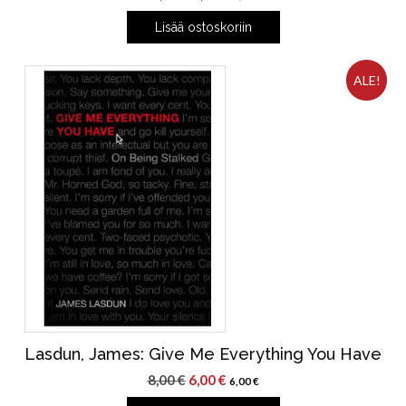
hinta
hinta
Lisää ostoskoriin
oli:
on:
10,00 €.
8,00 €.
ALE!
Lasdun, James: Give Me Everything You Have
Alkuperäinen
Nykyinen
8,00
€
6,00
€
6,00
€
hinta
hinta