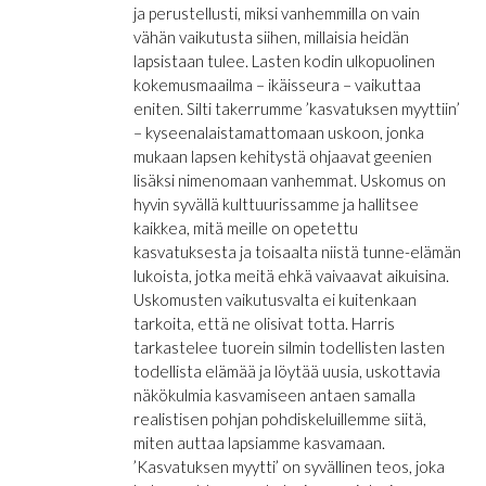
ja perustellusti, miksi vanhemmilla on vain
vähän vaikutusta siihen, millaisia heidän
lapsistaan tulee. Lasten kodin ulkopuolinen
kokemusmaailma – ikäisseura – vaikuttaa
eniten. Silti takerrumme ’kasvatuksen myyttiin’
– kyseenalaistamattomaan uskoon, jonka
mukaan lapsen kehitystä ohjaavat geenien
lisäksi nimenomaan vanhemmat. Uskomus on
hyvin syvällä kulttuurissamme ja hallitsee
kaikkea, mitä meille on opetettu
kasvatuksesta ja toisaalta niistä tunne-elämän
lukoista, jotka meitä ehkä vaivaavat aikuisina.
Uskomusten vaikutusvalta ei kuitenkaan
tarkoita, että ne olisivat totta. Harris
tarkastelee tuorein silmin todellisten lasten
todellista elämää ja löytää uusia, uskottavia
näkökulmia kasvamiseen antaen samalla
realistisen pohjan pohdiskeluillemme siitä,
miten auttaa lapsiamme kasvamaan.
’Kasvatuksen myytti’ on syvällinen teos, joka