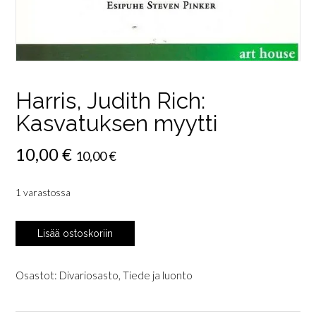
Harris, Judith Rich:
Kasvatuksen myytti
10,00
€
10,00
€
1 varastossa
Harris,
Lisää ostoskoriin
Judith
Rich:
Kasvatuksen
Osastot:
Divariosasto
,
Tiede ja luonto
myytti
määrä