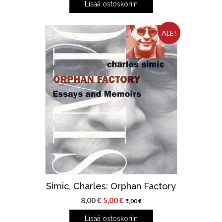
Lisää ostoskoriin
oli:
on:
8,00 €.
6,00 €.
ALE!
Simic, Charles: Orphan Factory
Alkuperäinen
Nykyinen
8,00
€
5,00
€
5,00
€
hinta
hinta
Lisää ostoskoriin
oli:
on: