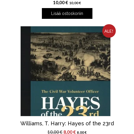
10,00
€
10,00
€
Lisää ostoskoriin
ALE!
Williams, T. Harry: Hayes of the 23rd
Alkuperäinen
Nykyinen
10,00
€
8,00
€
8,00
€