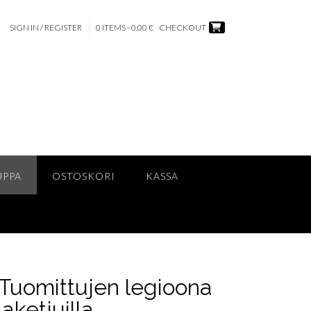
SIGN IN / REGISTER
0 ITEMS - 0,00 €
CHECKOUT
UPPA
OSTOSKORI
KASSA
 Tuomittujen legioona
aketjuilla