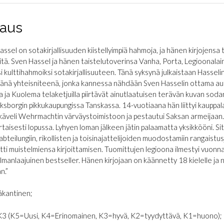
aus
assel on sotakirjallisuuden kiistellyimpiä hahmoja, ja hänen kirjojens
yitä. Sven Hassel ja hänen taistelutoverinsa Vanha, Porta, Legioonalain
si kulttihahmoiksi sotakirjallisuuteen. Tänä syksynä julkaistaan Hasse
änä yhteisniteenä, jonka kannessa nähdään Sven Hasselin ottama aut
a ja Kuolema telaketjuilla piirtävät ainutlaatuisen terävän kuvan sod
ksborgin pikkukaupungissa Tanskassa. 14-vuotiaana hän liittyi kauppal
käveli Wehrmachtin värväystoimistoon ja pestautui Saksan armeijaan. Lo
rtaisesti lopussa. Lyhyen loman jälkeen jätin palaamatta yksikkööni. Sit
teilungiin, rikollisten ja toisinajattelijoiden muodostamiin rangaistusjo
itti muistelmiensa kirjoittamisen. Tuomittujen legioona ilmestyi vuo
lmanlaajuinen bestseller. Hänen kirjojaan on käännetty 18 kielelle ja n
n.”
kantinen;
K3 (K5=Uusi, K4=Erinomainen, K3=hyvä, K2=tyydyttävä, K1=huono);