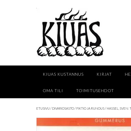
Skip
to
content
KIUAS KUSTANNUS
KIRJAT
HE
OMA TILI
TOIMITUSEHDOT
ETUSIVU
/
DIVARIOSASTO
/
FIKTIO JA RUNOUS
/ HASSEL, SVEN