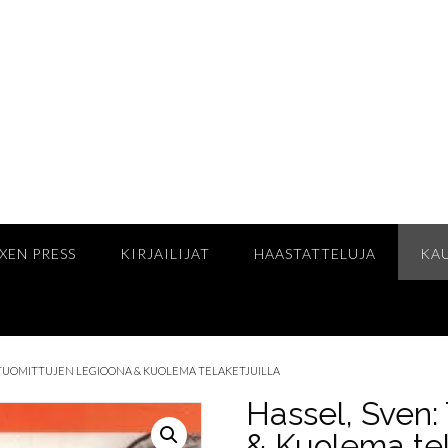
XEN PRESS
KIRJAILIJAT
HAASTATTELUJA
KA
: TUOMITTUJEN LEGIOONA & KUOLEMA TELAKETJUILLA
Hassel, Sven:
& Kuolema tel