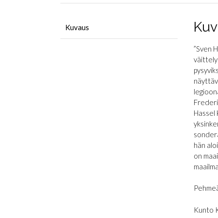
Kuv
Kuvaus
”Sven H
väittel
pysyvik
näyttäv
legioon
Frederi
Hassel 
yksinke
sonderab
hän alo
on maai
maailma
Pehmeä
Kunto 