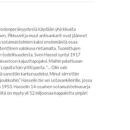
a todenperäisyydestä käydään yhä kiivaita
en, Pikkuveli ja muut antisankarit ovat jääneet
lin sotamuistelmien kaksi ensimmäistä osaa
enttinen valokuva rintamalta. Tuomittujen
an todellisuudesta. Sven Hassel syntyi 1917
aivastoon kajuuttapojaksi. Maihin palattuaan
pulta hän yritti paeta. ”… Olin vain
ä sanottiin karkuruudeksi. Minut siirrettiin
ukkoihin.” Hasselin tie vei sotavankileirille, jossa
nna 1953. Hasselin 14-osainen sotamuistelmasarja
iitä on myyty yli 52 miljoonaa kappaletta ympäri