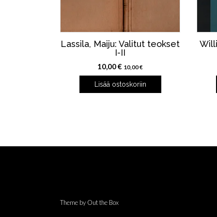
Lassila, Maiju: Valitut teokset
Will
I-II
10,00
€
10,00
€
Lisää ostoskoriin
Theme by
Out the Box