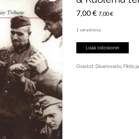
7,00
€
7,00
€
1 varastossa
Hassel,
Lisää ostoskoriin
Sven:
Tuomittujen
legioona
Osastot:
Divariosasto
,
Fiktio j
&
Kuolema
telaketjuilla
määrä