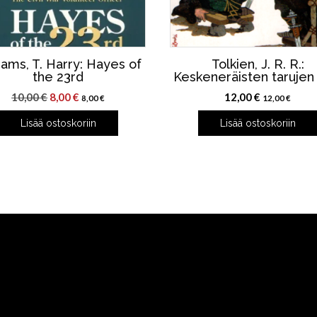
iams, T. Harry: Hayes of
Tolkien, J. R. R.:
the 23rd
Keskeneräisten tarujen 
Alkuperäinen
Nykyinen
10,00
€
8,00
€
12,00
€
8,00
€
12,00
€
hinta
hinta
Lisää ostoskoriin
Lisää ostoskoriin
oli:
on:
10,00 €.
8,00 €.