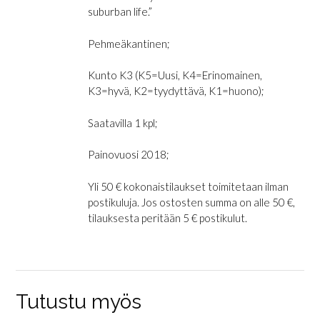
suburban life.”
Pehmeäkantinen;
Kunto K3 (K5=Uusi, K4=Erinomainen,
K3=hyvä, K2=tyydyttävä, K1=huono);
Saatavilla 1 kpl;
Painovuosi 2018;
Yli 50 € kokonaistilaukset toimitetaan ilman
postikuluja. Jos ostosten summa on alle 50 €,
tilauksesta peritään 5 € postikulut.
Tutustu myös