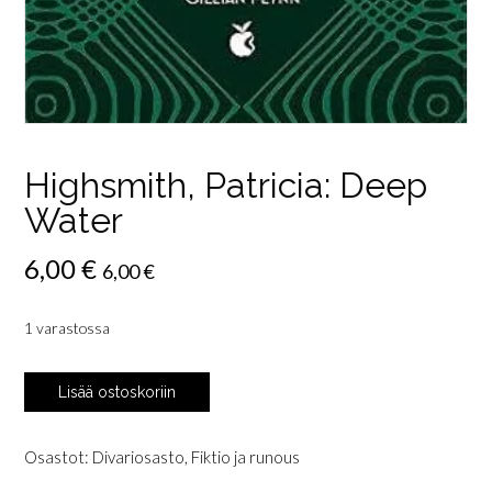
Highsmith, Patricia: Deep
Water
6,00
€
6,00
€
1 varastossa
Highsmith,
Lisää ostoskoriin
Patricia:
Deep
Water
Osastot:
Divariosasto
,
Fiktio ja runous
määrä