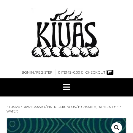
Skip
to
content
SIGN IN / REGISTER
0 ITEMS - 0,00 €
CHECKOUT
ETUSIVU
/
DIVARIOSASTO
/
FIKTIO JA RUNOUS
/ HIGHSMITH, PATRICIA: DEEP
WATER