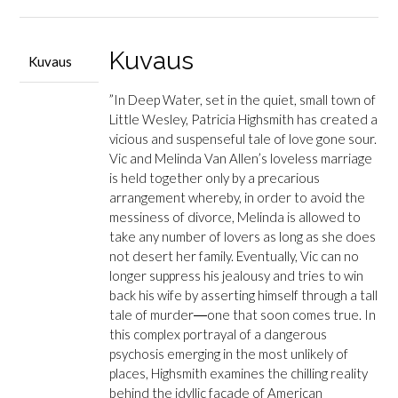
Kuvaus
Kuvaus
”
In
Deep Water
, set in the quiet, small town of
Little Wesley, Patricia Highsmith has created a
vicious and suspenseful tale of love gone sour.
Vic and Melinda Van Allen’s loveless marriage
is held together only by a precarious
arrangement whereby, in order to avoid the
messiness of divorce, Melinda is allowed to
take any number of lovers as long as she does
not desert her family. Eventually, Vic can no
longer suppress his jealousy and tries to win
back his wife by asserting himself through a tall
tale of murder―one that soon comes true. In
this complex portrayal of a dangerous
psychosis emerging in the most unlikely of
places, Highsmith examines the chilling reality
behind the idyllic facade of American