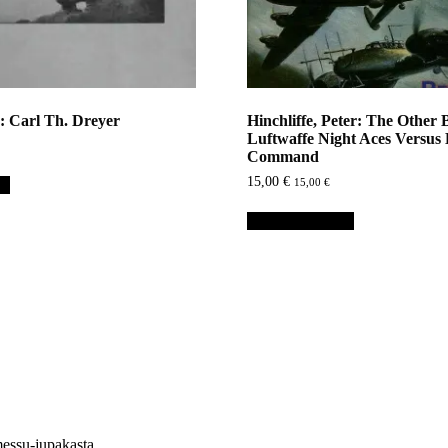
: Carl Th. Dreyer
Hinchliffe, Peter: The Other B
Luftwaffe Night Aces Versus
Command
15,00
€
15,00
€
in
Lisää ostoskoriin
essu-jupakasta