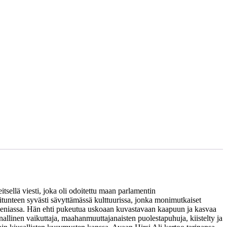
ellä viesti, joka oli odoitettu maan parlamentin
anitunteen syvästi sävyttämässä kulttuurissa, jonka monimutkaiset
a Keniassa. Hän ehti pukeutua uskoaan kuvastavaan kaapuun ja kasvaa
nallinen vaikuttaja, maahanmuuttajanaisten puolestapuhuja, kiistelty ja