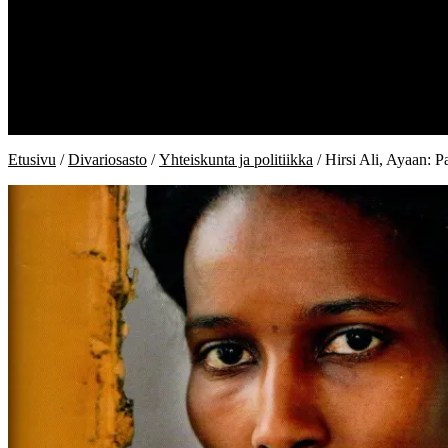
Kauppa
Kiukaan kirjat
Divariosasto
Ostoskori
Kassa
Oma tili
Toimitusehdot
Etusivu
/
Divariosasto
/
Yhteiskunta ja politiikka
/ Hirsi Ali, Ayaan: 