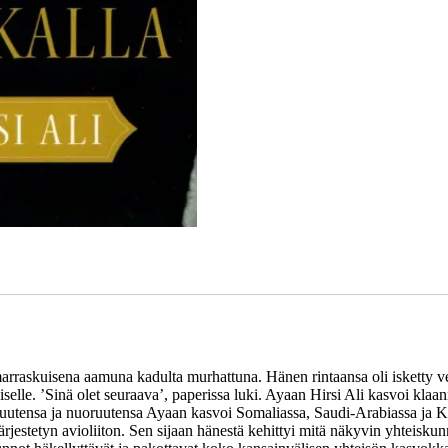
askuisena aamuna kadulta murhattuna. Hänen rintaansa oli isketty veits
naiselle. ’Sinä olet seuraava’, paperissa luki. Ayaan Hirsi Ali kasvoi kla
 Lapsuutensa ja nuoruutensa Ayaan kasvoi Somaliassa, Saudi-Arabiassa j
ärjestetyn avioliiton. Sen sijaan hänestä kehittyi mitä näkyvin yhteiskun