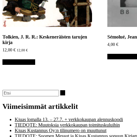
Tolkien, J. R. R.: Keskeneräisten tarujen
Sémolué, Jean
kirja
4,00
€
12,00
€
12,00
€
Lisää ostoskori
Lisää ostoskoriin
Viimeisimmät artikkelit
Kiuas lomalla 13. – 27.7. + verkkokaupan alennuskoodi
TIEDOTE: Muutoksia verkkokaupan toimituskuluihin
Kiuas Kustannus Oy:n tilinumero on muuttunut
TIEDOTE: Suomen Messut ja Kiuas Kustannus sopuun Kirjam