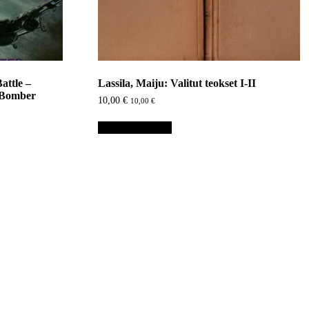
attle –
Lassila, Maiju: Valitut teokset I-II
 Bomber
10,00
€
10,00
€
Lisää ostoskoriin