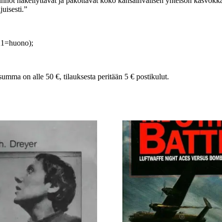
sunnot häkellyttävät ja pakottavat koko kansainvälisen yhteisön kasvokk
juisesti.”
K1=huono);
summa on alle 50 €, tilauksesta peritään 5 € postikulut.