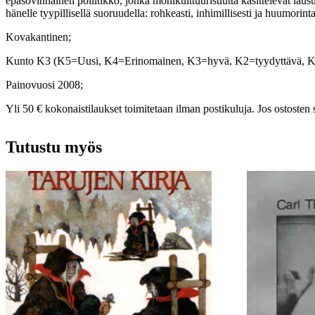
epäsovinnainen poliitikko, jonka monikulttuurisuutta käsittelevät lau
hänelle tyypillisellä suoruudella: rohkeasti, inhimillisesti ja huumorinta
Kovakantinen;
Kunto K3 (K5=Uusi, K4=Erinomainen, K3=hyvä, K2=tyydyttävä, 
Painovuosi 2008;
Yli 50 € kokonaistilaukset toimitetaan ilman postikuluja. Jos ostosten 
Tutustu myös