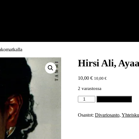
Pakomatkalla
Hirsi Ali, Ay
10,00
€
10,00
€
2 varastossa
Hirsi
Lisää ostoskoriin
Ali,
Ayaan:
Pakomatkalla
Osastot:
Divariosasto
,
Yhteiskun
määrä