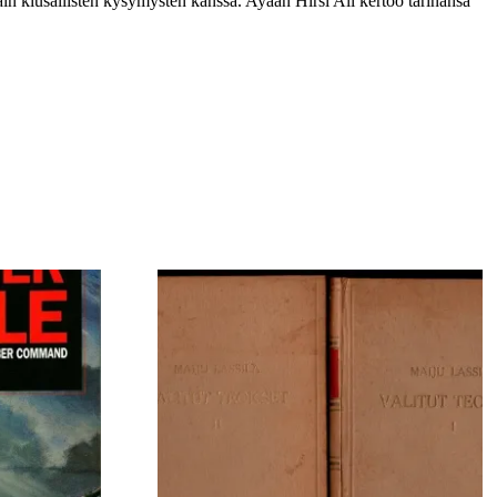
ain kiusallisten kysymysten kanssa. Ayaan Hirsi Ali kertoo tarinansa