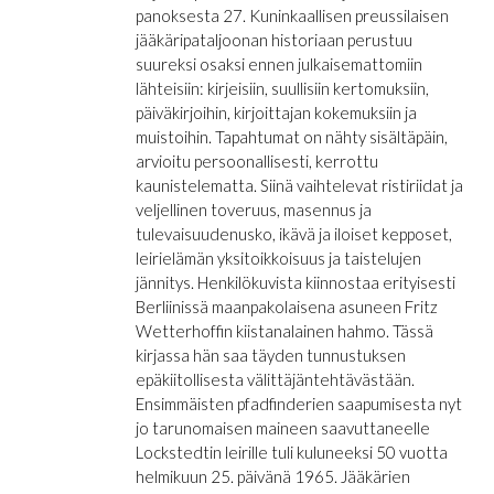
panoksesta 27. Kuninkaallisen preussilaisen
jääkäripataljoonan historiaan perustuu
suureksi osaksi ennen julkaisemattomiin
lähteisiin: kirjeisiin, suullisiin kertomuksiin,
päiväkirjoihin, kirjoittajan kokemuksiin ja
muistoihin. Tapahtumat on nähty sisältäpäin,
arvioitu persoonallisesti, kerrottu
kaunistelematta. Siinä vaihtelevat ristiriidat ja
veljellinen toveruus, masennus ja
tulevaisuudenusko, ikävä ja iloiset kepposet,
leirielämän yksitoikkoisuus ja taistelujen
jännitys. Henkilökuvista kiinnostaa erityisesti
Berliinissä maanpakolaisena asuneen Fritz
Wetterhoffin kiistanalainen hahmo. Tässä
kirjassa hän saa täyden tunnustuksen
epäkiitollisesta välittäjäntehtävästään.
Ensimmäisten pfadfinderien saapumisesta nyt
jo tarunomaisen maineen saavuttaneelle
Lockstedtin leirille tuli kuluneeksi 50 vuotta
helmikuun 25. päivänä 1965. Jääkärien