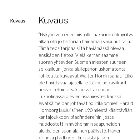
-
Pfadfindereiden
tarina
Kuvaus
Kuvaus
määrä
”Nykypolven enemmistölle jääkärien uhkayritys
alkaa olla jo historian hämärään vaipunut taru.
Tämä teos tarjoaa siitä häviämässä olevaa
ensikäden tietoa. Vielä kerran saamme
suoran yhteyden Suomen miesten suureen
seikkailuun, jonka alullepanon uskomatonta
rohkeutta kuvaavat Walter Hornin sanat: ’Eikö
ole huvittavaa ajatella, että me poikaviikarit
neuvottelimme Saksan valtakunnan
Tukholmassa olevien asiamiesten kanssa
eivätkä meidän johtavat poliitikkomme!’ Harald
Hornborg kuului siihen 190 miestä käsittävään
kantajoukkoon, pfadfindereihin, josta
muodostettiin myöhemmin saapuneiden
alokkaiden suomalainen päällystö. Hänen
kirjansa pfadfinder-kurssista ja sen