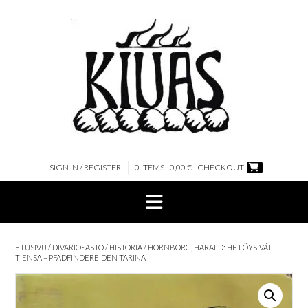
Skip
to
content
SIGN IN / REGISTER
0 ITEMS - 0,00 €
CHECKOUT
ETUSIVU
/
DIVARIOSASTO
/
HISTORIA
/ HORNBORG, HARALD: HE LÖYSIVÄT
TIENSÄ – PFADFINDEREIDEN TARINA