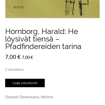
Hornborg, Harald: He
löysivät tiensä –
Pfadfindereiden tarina
7,00
€
7,00
€
1 varastossa
Hornborg,
Lisää ostoskoriin
Harald:
He
löysivät
Osastot:
Divariosasto
,
Historia
tiensä