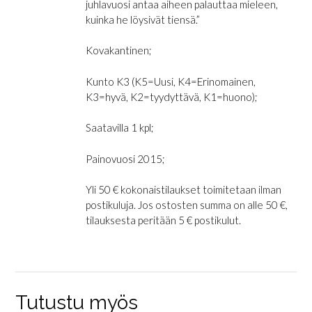
juhlavuosi antaa aiheen palauttaa mieleen,
kuinka he löysivät tiensä.”
Kovakantinen;
Kunto K3 (K5=Uusi, K4=Erinomainen,
K3=hyvä, K2=tyydyttävä, K1=huono);
Saatavilla 1 kpl;
Painovuosi 2015;
Yli 50 € kokonaistilaukset toimitetaan ilman
postikuluja. Jos ostosten summa on alle 50 €,
tilauksesta peritään 5 € postikulut.
Tutustu myös