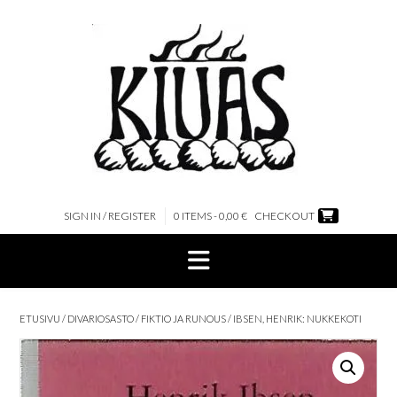
Skip
to
content
SIGN IN / REGISTER
0 ITEMS - 0,00 €
CHECKOUT
ETUSIVU
/
DIVARIOSASTO
/
FIKTIO JA RUNOUS
/ IBSEN, HENRIK: NUKKEKOTI