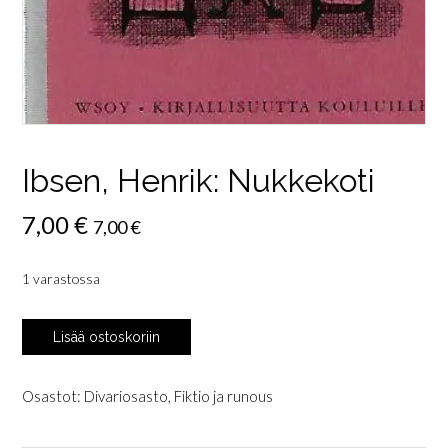
Ibsen, Henrik: Nukkekoti
7,00
€
7,00
€
1 varastossa
Ibsen,
Lisää ostoskoriin
Henrik:
Nukkekoti
määrä
Osastot:
Divariosasto
,
Fiktio ja runous