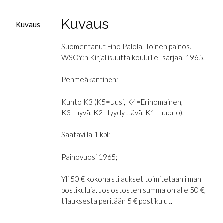
Kuvaus
Kuvaus
Suomentanut Eino Palola. Toinen painos.
WSOY:n Kirjallisuutta kouluille -sarjaa, 1965.
Pehmeäkantinen;
Kunto K3 (K5=Uusi, K4=Erinomainen,
K3=hyvä, K2=tyydyttävä, K1=huono);
Saatavilla 1 kpl;
Painovuosi 1965;
Yli 50 € kokonaistilaukset toimitetaan ilman
postikuluja. Jos ostosten summa on alle 50 €,
tilauksesta peritään 5 € postikulut.