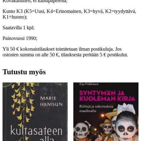
Kovakantinen, ei kansipapereita;
Kunto K3 (K5=Uusi, K4=Erinomainen, K3=hyvä, K2=tyydyttävä,
K1=huono);
Saatavilla 1 kpl;
Painovuosi 1990;
Yli 50 € kokonaistilaukset toimitetaan ilman postikuluja. Jos
ostosten summa on alle 50 €, tilauksesta peritään 5 € postikulut.
Tutustu myös