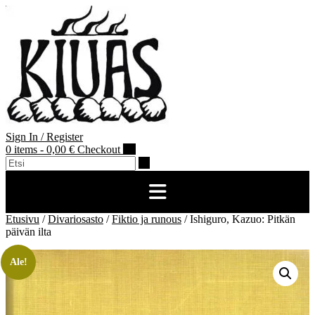
Skip
to
content
Sign In / Register
0 items - 0,00 €
Checkout
Etusivu
/
Divariosasto
/
Fiktio ja runous
/ Ishiguro, Kazuo: Pitkän
päivän ilta
Ale!