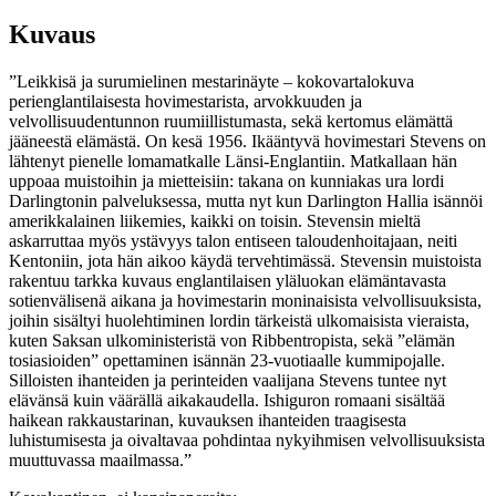
Kuvaus
”Leikkisä ja surumielinen mestarinäyte – kokovartalokuva
perienglantilaisesta hovimestarista, arvokkuuden ja
velvollisuudentunnon ruumiillistumasta, sekä kertomus elämättä
jääneestä elämästä. On kesä 1956. Ikääntyvä hovimestari Stevens on
lähtenyt pienelle lomamatkalle Länsi-Englantiin. Matkallaan hän
uppoaa muistoihin ja mietteisiin: takana on kunniakas ura lordi
Darlingtonin palveluksessa, mutta nyt kun Darlington Hallia isännöi
amerikkalainen liikemies, kaikki on toisin. Stevensin mieltä
askarruttaa myös ystävyys talon entiseen taloudenhoitajaan, neiti
Kentoniin, jota hän aikoo käydä tervehtimässä. Stevensin muistoista
rakentuu tarkka kuvaus englantilaisen yläluokan elämäntavasta
sotienvälisenä aikana ja hovimestarin moninaisista velvollisuuksista,
joihin sisältyi huolehtiminen lordin tärkeistä ulkomaisista vieraista,
kuten Saksan ulkoministeristä von Ribbentropista, sekä ”elämän
tosiasioiden” opettaminen isännän 23-vuotiaalle kummipojalle.
Silloisten ihanteiden ja perinteiden vaalijana Stevens tuntee nyt
elävänsä kuin väärällä aikakaudella. Ishiguron romaani sisältää
haikean rakkaustarinan, kuvauksen ihanteiden traagisesta
luhistumisesta ja oivaltavaa pohdintaa nykyihmisen velvollisuuksista
muuttuvassa maailmassa.”