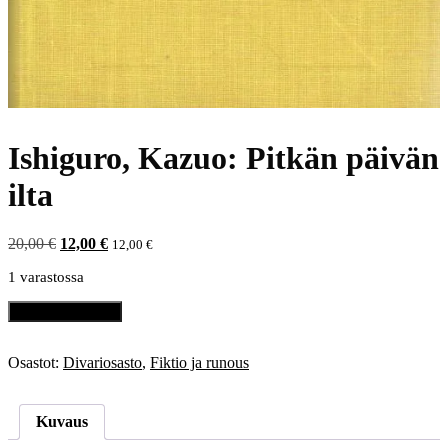
Ishiguro, Kazuo: Pitkän päivän
ilta
Alkuperäinen
Nykyinen
20,00
€
12,00
€
12,00
€
hinta
hinta
1 varastossa
oli:
on:
20,00 €.
12,00 €.
Ishiguro,
Lisää ostoskoriin
Kazuo:
Pitkän
päivän
Osastot:
Divariosasto
,
Fiktio ja runous
ilta
määrä
Kuvaus