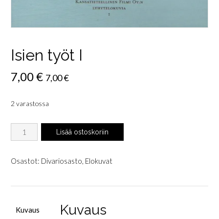
Isien työt I
7,00
€
7,00
€
2 varastossa
Isien
Lisää ostoskoriin
työt
I
määrä
Osastot:
Divariosasto
,
Elokuvat
Kuvaus
Kuvaus