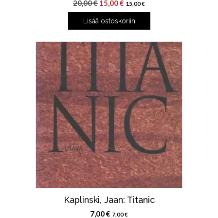
Alkuperäinen
Nykyinen
20,00
€
15,00
€
15,00
€
hinta
hinta
Lisää ostoskoriin
oli:
on:
20,00 €.
15,00 €.
Kaplinski, Jaan: Titanic
7,00
€
7,00
€