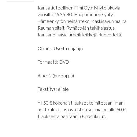
Kansatieteellinen Filmi Oy:n lyhytelokuvia
vuosilta 1936-40: Haaparuuhen synty,
Hämeenkyrön heinänteko, Kaskisavun mailta,
Rauman pitsit, Rymättylän talvikalastus,
Kansanomaisia urheiluleikkejä Ruovedellä.
Ohjaus: Useita ohjaajia
Formaatti: DVD
Alue: 2 (Eurooppa)
Tekstitys: ei ole
Yli 50 € kokonaistilaukset toimitetaan ilman
postikuluja. Jos ostosten summa on alle 50 €,
tilauksesta peritään 5 € postikulut.