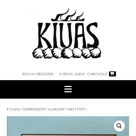
Skip
to
content
SIGN IN / REGISTER
0 ITEMS - 0,00 €
CHECKOUT
ETUSIVU
/
DIVARIOSASTO
/
ELOKUVAT
/ ISIEN TYÖT I