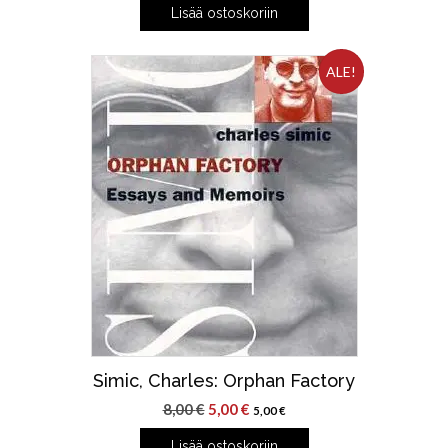
Lisää ostoskoriin
ALE!
Simic, Charles: Orphan Factory
Alkuperäinen
Nykyinen
8,00
€
5,00
€
5,00
€
hinta
hinta
Lisää ostoskoriin