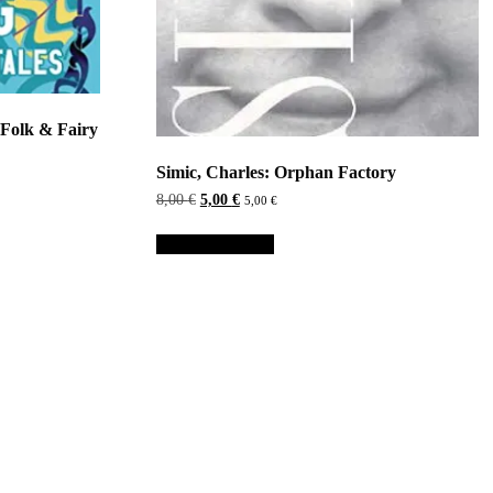
g Folk & Fairy
Simic, Charles: Orphan Factory
Alkuperäinen
Nykyinen
8,00
€
5,00
€
5,00
€
hinta
hinta
oli:
on:
Lisää ostoskoriin
8,00 €.
5,00 €.