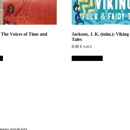
: The Voices of Time and
Jackson, J. K. (toim.): Vikin
Tales
8,00
€
8,00
€
in
Lisää ostoskoriin
essu-jupakasta