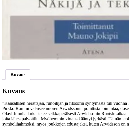
Kuvaus
Kuvaus
”Kansallisen herättäjän, runoilijan ja filosofin syntymästä tuli vuon
Pirkko Rommi valaisee nuoren Arwidssonin poliittista toimintaa, dosen
Olavi Junnila tarkastelee seikkaperäisesti Arwidssonin Ruotsin-aikaa. 
joita lähes palvottiin. Myöhemmin virtaus kääntyi jyrkästi. Tämän teok
symbolihahmoksi, myös joukkojen edustajaksi, kuten Arwidsson on myö