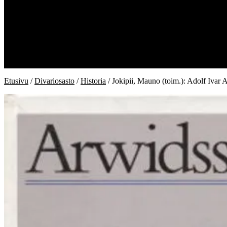
Kauppa
Kiukaan kirjat
Divariosasto
Ostoskori
Kassa
Oma tili
Toimitusehdot
Etusivu
/
Divariosasto
/
Historia
/ Jokipii, Mauno (toim.): Adolf Ivar 