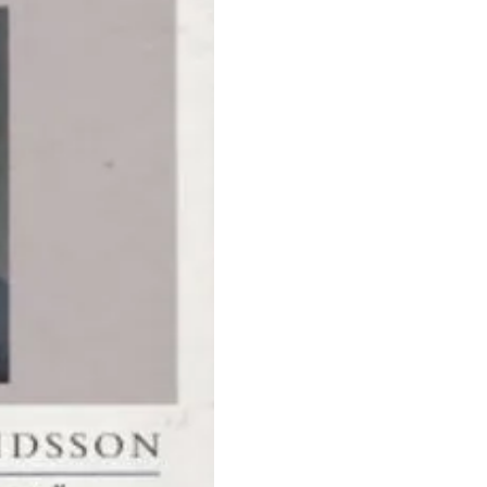
-
Näkijä
ja
tekijä
määrä