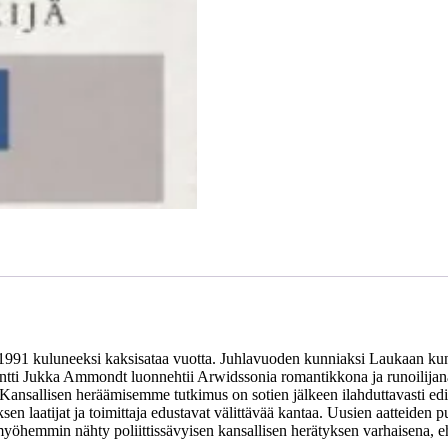
na 1991 kuluneeksi kaksisataa vuotta. Juhlavuoden kunniaksi Laukaan kun
tti Jukka Ammondt luonnehtii Arwidssonia romantikkona ja runoilijana, pr
Kansallisen heräämisemme tutkimus on sotien jälkeen ilahduttavasti edis
sen laatijat ja toimittaja edustavat välittävää kantaa. Uusien aatteiden
hemmin nähty poliittissävyisen kansallisen herätyksen varhaisena, eh