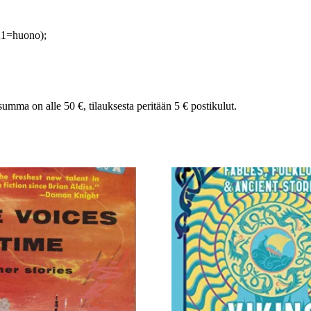
K1=huono);
summa on alle 50 €, tilauksesta peritään 5 € postikulut.