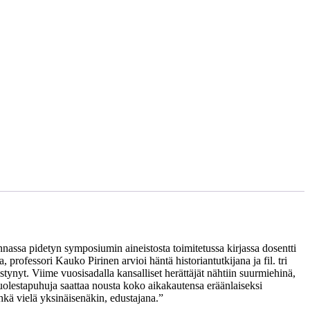
nassa pidetyn symposiumin aineistosta toimitetussa kirjassa dosentti
ofessori Kauko Pirinen arvioi häntä historiantutkijana ja fil. tri
tynyt. Viime vuosisadalla kansalliset herättäjät nähtiin suurmiehinä,
 puolestapuhuja saattaa nousta koko aikakautensa eräänlaiseksi
kä vielä yksinäisenäkin, edustajana.”