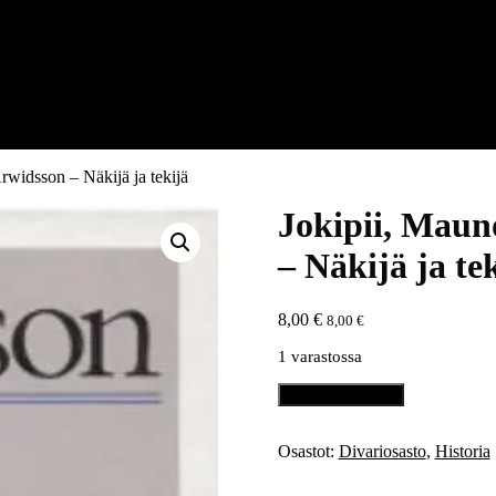
Arwidsson – Näkijä ja tekijä
Jokipii, Mauno
– Näkijä ja te
8,00
€
8,00
€
1 varastossa
Jokipii,
Lisää ostoskoriin
Mauno
(toim.):
Adolf
Osastot:
Divariosasto
,
Historia
Ivar
Arwidsson