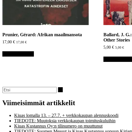
Prunier, Gérard: Afrikan maailmansota
Ballard, J. G.
Other Stories
17,00
€
17,00
€
5,00
€
5,00
€
Lisää ostoskoriin
Lisää ostoskori
Viimeisimmät artikkelit
Kiuas lomalla 13. – 27.7. + verkkokaupan alennuskoodi
TIEDOTE: Muutoksia verkkokaupan toimituskuluihin
Kiuas Kustannus Oy:n tilinumero on muuttunut
TIEDOTE: Suomen Messut ja Kiuas Kustannus sopuun Kirjam