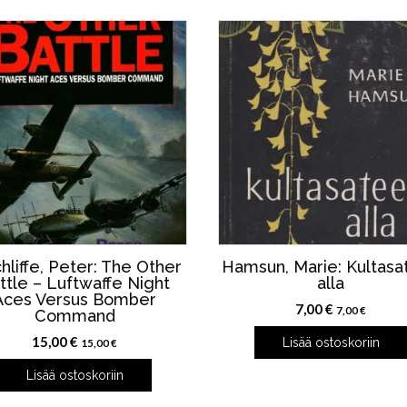
hliffe, Peter: The Other
Hamsun, Marie: Kultasa
ttle – Luftwaffe Night
alla
Aces Versus Bomber
7,00
€
7,00
€
Command
15,00
€
Lisää ostoskoriin
15,00
€
Lisää ostoskoriin