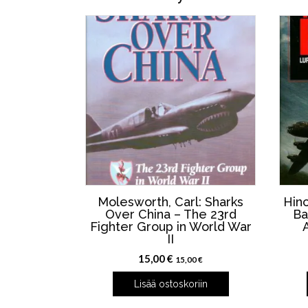
Molesworth, Carl: Sharks
Hinc
Over China – The 23rd
Ba
Fighter Group in World War
II
15,00
€
15,00
€
Lisää ostoskoriin