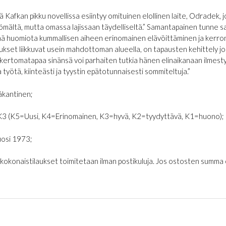
ä Kafkan pikku novellissa esiintyy omituinen elollinen laite, Odradek,
ömältä, mutta omassa lajissaan täydelliseltä.” Samantapainen tunne saa
tää huomiota kummallisen aiheen erinomainen elävöittäminen ja kerro
kset liikkuvat usein mahdottoman alueella, on tapausten kehittely jo
kertomatapaa sinänsä voi parhaiten tutkia hänen elinaikanaan ilmesty
a työtä, kiinteästi ja tyystin epätotunnaisesti sommiteltuja.”
kantinen;
K3 (K5=Uusi, K4=Erinomainen, K3=hyvä, K2=tyydyttävä, K1=huono);
osi 1973;
€ kokonaistilaukset toimitetaan ilman postikuluja. Jos ostosten summa on