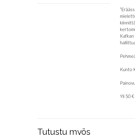
”Erääss
mielett
kiinnit
kertomu
Kafkan 
hallittu
Pehmeä
Kunto 
Painovu
Yli 50 
Tutustu myös