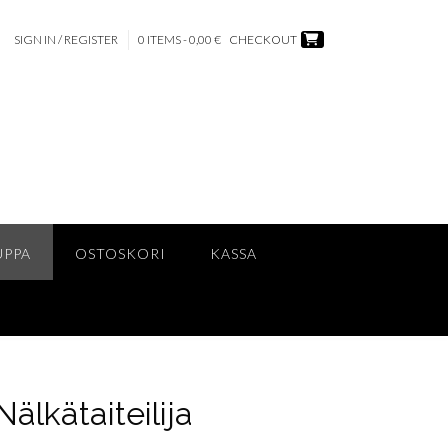
SIGN IN / REGISTER
0 ITEMS - 0,00 €
CHECKOUT
UPPA
OSTOSKORI
KASSA
Nälkätaiteilija