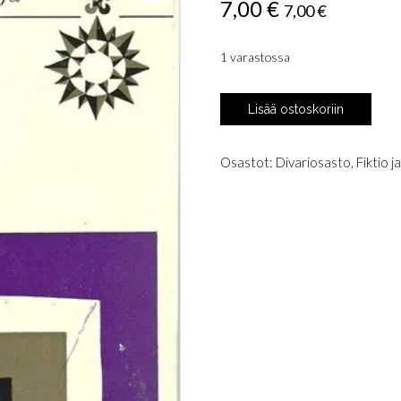
7,00
€
7,00
€
1 varastossa
Kafka,
Lisää ostoskoriin
Franz:
Nälkätaiteilija
määrä
Osastot:
Divariosasto
,
Fiktio j