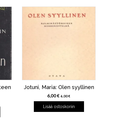
teen
Jotuni, Maria: Olen syyllinen
6,00
€
6,00
€
Lisää ostoskoriin