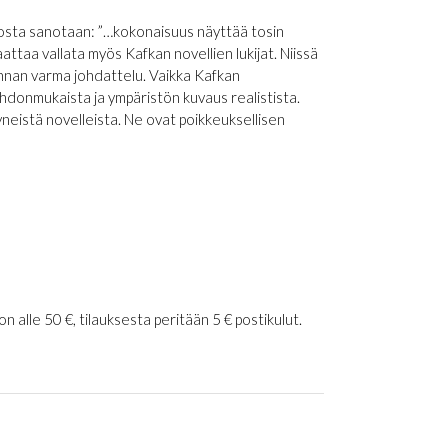
 josta sanotaan: ”…kokonaisuus näyttää tosin
ttaa vallata myös Kafkan novellien lukijat. Niissä
nnan varma johdattelu. Vaikka Kafkan
hdonmukaista ja ympäristön kuvaus realistista.
neistä novelleista. Ne ovat poikkeuksellisen
 alle 50 €, tilauksesta peritään 5 € postikulut.