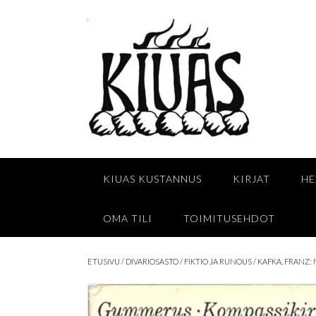
Skip
to
content
KIUAS KUSTANNUS
KIRJAT
HE
OMA TILI
TOIMITUSEHDOT
ETUSIVU
/
DIVARIOSASTO
/
FIKTIO JA RUNOUS
/ KAFKA, FRANZ: 