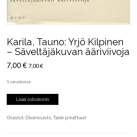
Karila, Tauno: Yrjö Kilpinen
– Säveltäjäkuvan ääriviivoja
7,00
€
7,00
€
1 varastossa
Karila,
Lisää ostoskoriin
Tauno:
Yrjö
Kilpinen
Osastot:
Divariosasto
,
Taide ja kulttuuri
-
Säveltäjäkuvan