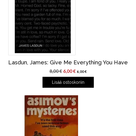
Lasdun, James: Give Me Everything You Have
Alkuperäinen
Nykyinen
8,00
€
6,00
€
6,00
€
hinta
hinta
Lisää ostoskoriin
oli:
on:
8,00 €.
6,00 €.