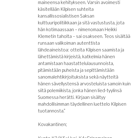
maineensa kehitykseen. Varsin avoimesti
käsitellään Kilpisen suhteita
kansallissosialistisen Saksan
kulttuuripolitiikkaan ja sitä vastustusta, jota
hän kotimaassaan – nimenomaan Heikki
Klemetin taholta – sai osakseen. Teos sisältää
runsaan valikoiman autenttista
lähdeaineistoa: otteita Kilpisen saamista ja
lähettämistä kirjeistä, katkelmia hänen
antamistaan haastattelulausunnoista,
pitämistään puheista ja sepittämistään
sanomalehtikirjoituksista sekä näytteitä
hänen sävellystensä arvosteluista samoin kuin
siitä polemiikista, jonka hänen lied-tyylinsä
Suomessa herätti. Kirjaan sisältyy
mahdollisimman täydellinen luettelo Kilpisen
tuotannosta.”
Kovakantinen;
Kunto K3 (K5=Uusi, K4=Erinomainen,