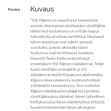
ääriviivoja
määrä
Kuvaus
Kuvaus
”Yrjö Kilpinen on saavuttanut tunnustetun
aseman nimenomaan yksinlaulujen säveltäjänä.
Hänen lied-tuotantonsa on erittäin laaja ja
taiteelliselta arvoltaan merkittävä. Muutamat
hänen lauluistaan ovat tulleet yleisesti
suosituiksi, ja myös ulkomailla hänen
teoksensa ovat herättäneet huomiota.
Dosentti Tauno Karila on kirjoittanut
ensimmäisen Yrjö Kilpisen elämäkerran. Tekijä
kuului säveltäjän ystäväpiiriin ja otti
elämäkerran kirjoitettavakseen akateemikko
Kilpisen nimenomaisesta, kuolinvuoteellaan
esittämästä toivomuksesta. Teos esittelee
Kilpisen elämänkaaren pääpiirteet ja hänen
säveltäjäkuvansa ääriviivat, hänen taiteellisen
kehityksensä ja hänen elämäntyönsä. Erityistä
huomiota kiinnitetään hänen ulkomaisen