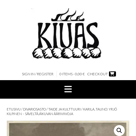
Skip
to
content
SIGN IN / REGISTER
0 ITEMS - 0,00 €
CHECKOUT
ETUSIVU
/
DIVARIOSASTO
/
TAIDE JA KULTTUURI
/ KARILA, TAUNO: YRJÖ
KILPINEN – SÄVELTÄJÄKUVAN ÄÄRIVIIVOJA