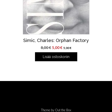
Simic, Charles: Orphan Factory
Alkuperäinen
Nykyinen
8,00
€
5,00
€
5,00
€
hinta
hinta
Lisää ostoskoriin
oli:
on:
8,00 €.
5,00 €.
Theme by
Out the Box