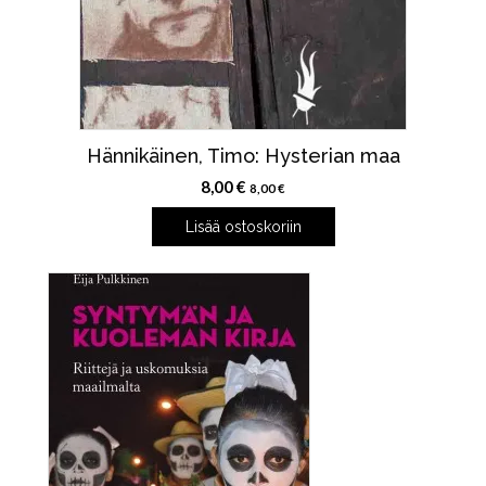
Hännikäinen, Timo: Hysterian maa
8,00
€
8,00
€
Lisää ostoskoriin