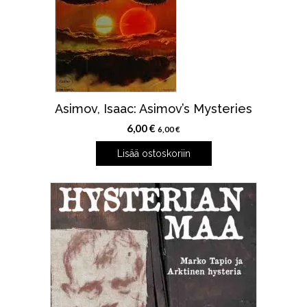
Asimov, Isaac: Asimov’s Mysteries
6,00
€
6,00
€
Lisää ostoskoriin