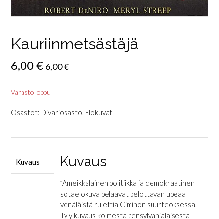
Kauriinmetsästäjä
6,00
€
6,00
€
Varasto loppu
Osastot:
Divariosasto
,
Elokuvat
Kuvaus
Kuvaus
”Ameikkalainen politiikka ja demokraatinen
sotaelokuva pelaavat pelottavan upeaa
venäläistä rulettia Ciminon suurteoksessa.
Tyly kuvaus kolmesta pensylvanialaisesta