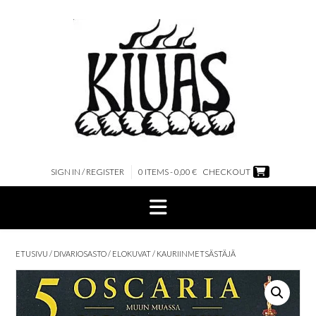
Skip
to
content
SIGN IN / REGISTER
0 ITEMS - 0,00 €
CHECKOUT
ETUSIVU
/
DIVARIOSASTO
/
ELOKUVAT
/ KAURIINMETSÄSTÄJÄ