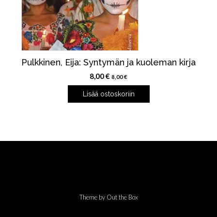
Pulkkinen, Eija: Syntymän ja kuoleman kirja
8,00
€
8,00
€
Lisää ostoskoriin
Theme by
Out the Box