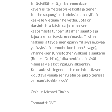
terästyöläisestä, jotka temmataan
kaverillisilta metsästyskeikoilta ja pienen
tehdaskaupungin ortodoksisesta idyllistä
keskelle Vietnamin helvettiä. Sota on
darvinistista taistelua ja totaalisen
kaaosmaista tuhoamista ilman sääntöjä ja
tajua ulkopuolisesta maailmasta. Taiston
raakuus ja täydellinen epäinhimillisyys muovaa
ystävyksistä hermoheikon (John Savage),
vihanneksen (Christopher Walken) ja sankarin
(Robert De Niro), jotka henkisesti elävät
Namissa vielä kotiinpaluun jälkeenkin.
Kohtauksista legendaarisin on intensiivisen
kiduttava venäläisen ruletin pelijakso pienissä
vietnamilaishökkelissä.”
Ohjaus: Michael Cimino
Formaatti: DVD