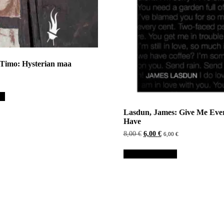
 Timo: Hysterian maa
in
Lasdun, James: Give Me Eve
Have
Alkuperäinen
Nykyinen
8,00
€
6,00
€
6,00
€
hinta
hinta
oli:
on:
Lisää ostoskoriin
8,00 €.
6,00 €.