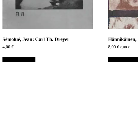
Sémolué, Jean: Carl Th. Dreyer
Hännikäinen,
4,00
€
8,00
€
8,00
€
Lisää ostoskoriin
Lisää ostoskori