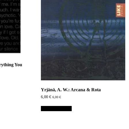
rything You
Yrjänä, A. W.: Arcana & Rota
6,00
€
6,00
€
Lisää ostoskoriin