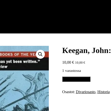
Keegan, John:
10,00
€
10,00
€
1 varastossa
Keegan,
Lisää ostoskoriin
John:
A
History
Osastot:
Divariosasto
,
Historia
of
Warfare
määrä