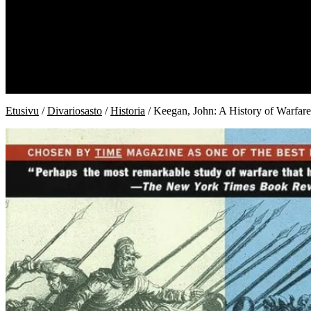
Kauppa
Kiukaan kirjat
Divariosasto
Ostoskori
Kassa
Oma tili
Toimitusehdot
Etusivu
/
Divariosasto
/
Historia
/ Keegan, John: A History of Warfare