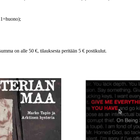
K1=huono);
summa on alle 50 €, tilauksesta peritään 5 € postikulut.