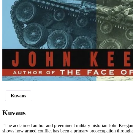
Kuvaus
Kuvaus
”The acclaimed author and preeminent military historian John Keegan 
shows how armed conflict has been a primary preoccupation throughout 