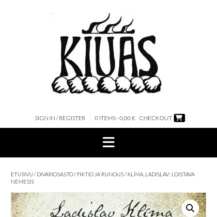
Skip
to
content
SIGN IN / REGISTER
0 ITEMS - 0,00 €
CHECKOUT
ETUSIVU
/
DIVARIOSASTO
/
FIKTIO JA RUNOUS
/ KLÍMA, LADISLAV: LOISTAVA
NEMESIS