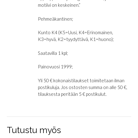
motiivi on keskeinen.”
Pehmeäkantinen;
Kunto K4 (K5=Uusi, K4=Erinomainen,
K3=hyvä, K2=tyydyttävä, K1=huono);
Saatavilla 1 kpl;
Painovuosi 1999;
Yli 50 € kokonaistilaukset toimitetaan ilman
postikuluja. Jos ostosten summa on alle 50 €,
tilauksesta peritään 5 € postikulut.
Tutustu myös