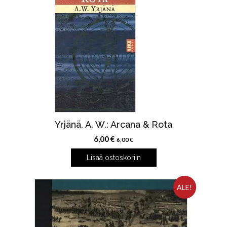
Yrjänä, A. W.: Arcana & Rota
6,00
€
6,00
€
Lisää ostoskoriin
ALE!