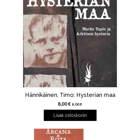
Hännikäinen, Timo: Hysterian maa
8,00
€
8,00
€
Lisää ostoskoriin