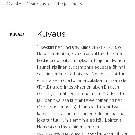
Nemesis
Osastot:
Divariosasto
,
Fiktio ja runous
määrä
Kuvaus
Kuvaus
”Tsekkiläinen Ladislav Klíma (1878-1928) oli
filosofi ja kirjailija, joka on vaikuttanut moniin
keskieurooppalaisiin nykyajattelijoihin. Hänen
kaunokirjallinen tuotantonsa edustaa lähinnä
satiirin perinnettä. Loistava Nemesis sijoittuu
ensisijaisesti Cortonan alppikylään, missä Sider
(Tähti) näkee ilmestyksenomaisen Erratan
(Erehdys), ja lähtee seuraamaan tätä. Erratan
ja Siderin välissä kummittelee toinen nainen,
Orea (Vuorenneito). Tilanteesta kehittyy
kaikenkattava, unenomainen kolmiodraamaa,
joka tuntuu kuin aiemmin eletyltä… Loistava
Nemesis on täyteläinen kertomus
syyllisyydestä ja rangaistuksesta, jossa tahdon