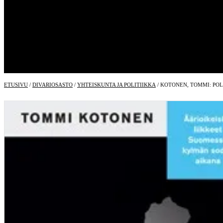
Haastatteluja
Kauppa
Kiukaan kirjat
Divariosasto
Ostoskori
Kassa
Oma tili
Toimitusehdot
ETUSIVU
/
DIVARIOSASTO
/
YHTEISKUNTA JA POLITIIKKA
/ KOTONEN, TOMMI: PO