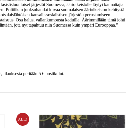
asistisluontoiset järjestöt Suomessa, äärioikeistolle löytyi kannattajia.
ien. Politiikan juoksuhaudat kuvaa suomalaisen äärioikeiston kehitystä
tsalaislähtöisen kansallissosialistisen järjestön perustamiseen.
svastaisuus. Osa halusi vallankumousta kaduilla. Äärimmillään tämä johti
kehdintään, jota nyt tapahtuu niin Suomessa kuin ympäri Eurooppaa.”
 tilauksesta peritään 5 € postikulut.
ALE!