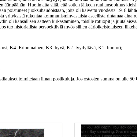
n ääripäähän. Huolimatta siitä, että sotien jälkeen rauhansopimus kielsi f
aan poistuneet juoksuhaudoistaan, joita oli kaivettu vuodesta 1918 läht
ta yrityksistä rakentaa kommunisminvastaista aseellista rintamaa aina ruo
 ydin oli kansallisen aatteen kirkastaminen, toisille rotuopit ja juutalai
Teos tuo historiallista perspektiiviä myös siihen äärioikeistolaiseen lii
usi, K4=Erinomainen, K3=hyvä, K2=tyydyttävä, K1=huono);
;
tilaukset toimitetaan ilman postikuluja. Jos ostosten summa on alle 50 €,