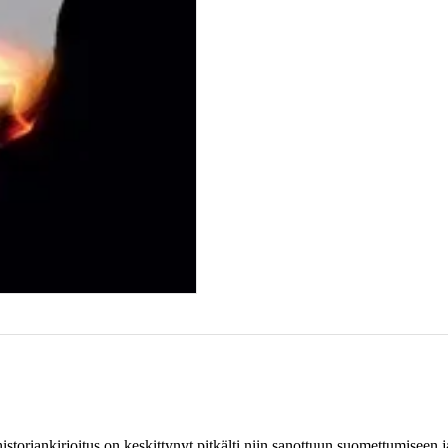
toriankirjoitus on keskittynyt pitkälti niin sanottuun suomettumiseen 