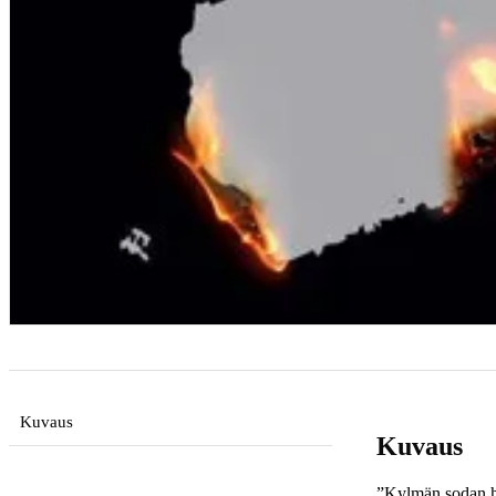
Kuvaus
Kuvaus
”Kylmän sodan his