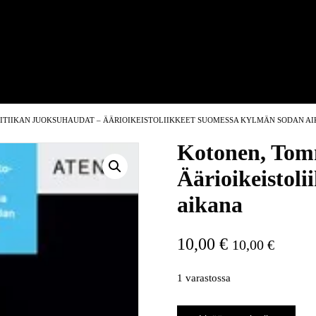
LITIIKAN JUOKSUHAUDAT – ÄÄRIOIKEISTOLIIKKEET SUOMESSA KYLMÄN SODAN A
Kotonen, Tomm
Äärioikeistol
aikana
10,00
€
10,00
€
1 varastossa
Kotonen,