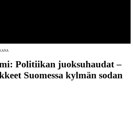
IKANA
i: Politiikan juoksuhaudat –
iikkeet Suomessa kylmän sodan