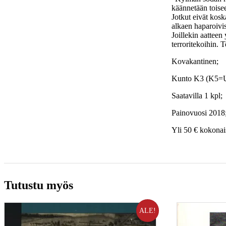
käännetään toisee
Jotkut eivät kosk
alkaen haparoivis
Joillekin aatteen
terroritekoihin. 
Kovakantinen;
Kunto K3 (K5=U
Saatavilla 1 kpl;
Painovuosi 2018
Yli 50 € kokonais
Tutustu myös
ALE!