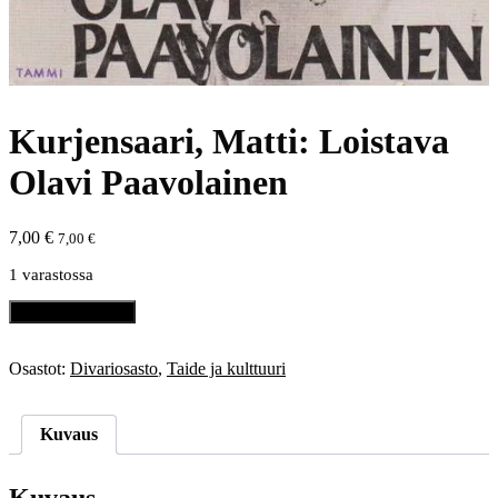
Kurjensaari, Matti: Loistava
Olavi Paavolainen
7,00
€
7,00
€
1 varastossa
Kurjensaari,
Lisää ostoskoriin
Matti:
Loistava
Olavi
Osastot:
Divariosasto
,
Taide ja kulttuuri
Paavolainen
määrä
Kuvaus