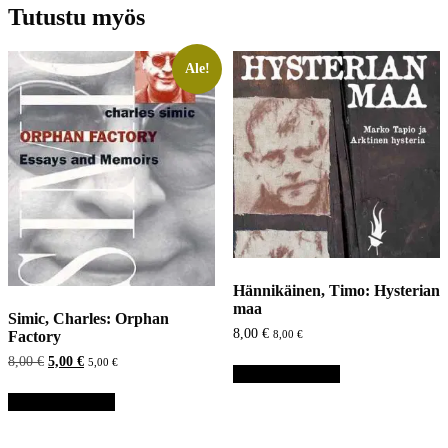
Tutustu myös
Ale!
Hännikäinen, Timo: Hysterian
maa
Simic, Charles: Orphan
8,00
€
Factory
8,00
€
Alkuperäinen
Nykyinen
8,00
€
5,00
€
5,00
€
Lisää ostoskoriin
hinta
hinta
oli:
on:
Lisää ostoskoriin
8,00 €.
5,00 €.