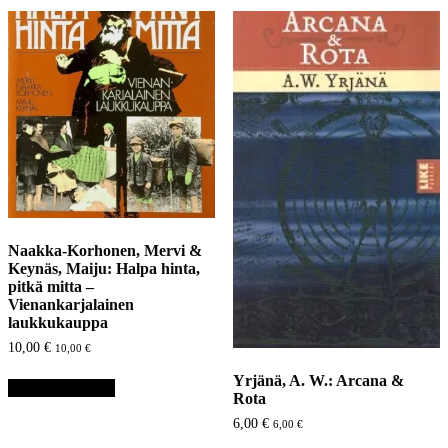
Naakka-Korhonen, Mervi &
Keynäs, Maiju: Halpa hinta,
pitkä mitta –
Vienankarjalainen
laukkukauppa
10,00
€
10,00
€
Yrjänä, A. W.: Arcana &
Lisää ostoskoriin
Rota
6,00
€
6,00
€