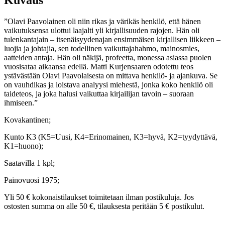
Kuvaus
”Olavi Paavolainen oli niin rikas ja värikäs henkilö, että hänen
vaikutuksensa ulottui laajalti yli kirjallisuuden rajojen. Hän oli
tulenkantajain – itsenäisyydenajan ensimmäisen kirjallisen liikkeen –
luojia ja johtajia, sen todellinen vaikuttajahahmo, mainosmies,
aatteiden antaja. Hän oli näkijä, profeetta, monessa asiassa puolen
vuosisataa aikaansa edellä. Matti Kurjensaaren odotettu teos
ystävästään Olavi Paavolaisesta on mittava henkilö- ja ajankuva. Se
on vauhdikas ja loistava analyysi miehestä, jonka koko henkilö oli
taideteos, ja joka halusi vaikuttaa kirjailijan tavoin – suoraan
ihmiseen.”
Kovakantinen;
Kunto K3 (K5=Uusi, K4=Erinomainen, K3=hyvä, K2=tyydyttävä,
K1=huono);
Saatavilla 1 kpl;
Painovuosi 1975;
Yli 50 € kokonaistilaukset toimitetaan ilman postikuluja. Jos
ostosten summa on alle 50 €, tilauksesta peritään 5 € postikulut.