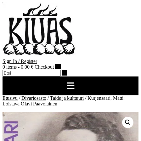
Skip
to
content
Sign In / Register
0 items - 0,00 €
Checkout
Etusivu
/
Divariosasto
/
Taide ja kulttuuri
/ Kurjensaari, Matti:
Loistava Olavi Paavolainen