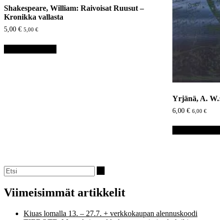
Shakespeare, William: Raivoisat Ruusut –
Kronikka vallasta
5,00
€
5,00
€
Lisää ostoskoriin
Yrjänä, A. W.
6,00
€
6,00
€
Lisää ostoskori
Viimeisimmät artikkelit
Kiuas lomalla 13. – 27.7. + verkkokaupan alennuskoodi