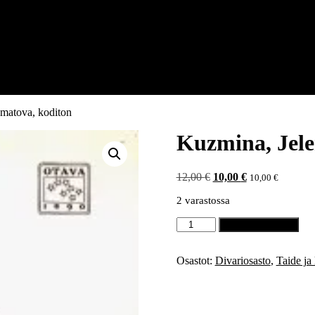
matova, koditon
Kuzmina, Jel
Alkuperäinen
Nykyinen
12,00
€
10,00
€
10,00
€
hinta
hinta
2 varastossa
oli:
on:
12,00 €.
10,00 €.
Kuzmina,
Lisää ostoskoriin
Jelena:
Anna
Ahmatova,
Osastot:
Divariosasto
,
Taide ja 
koditon
määrä