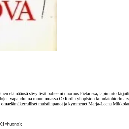
 elämäänsä sävyttivät boheemi nuoruus Pietarissa, läpimurto kirjailij
ja olojen vapauduttua muun muassa Oxfordin yliopiston kunniatohtorin ar
ijan omaelämäkerralliset muistiinpanot ja kymmenet Marja-Leena Mikkolan
 K1=huono);