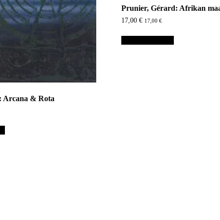
Prunier, Gérard: Afrikan ma
17,00
€
17,00
€
Lisää ostoskoriin
: Arcana & Rota
in