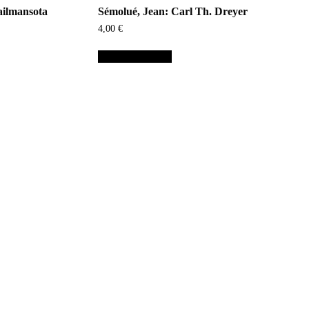
ailmansota
Sémolué, Jean: Carl Th. Dreyer
4,00
€
Lisää ostoskoriin