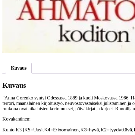
Kuvaus
Kuvaus
”Anna Gorenko syntyi Odessassa 1889 ja kuoli Moskovassa 1966. Hänen
terrori, maanalainen kirjoitustyö, neuvostovastaiseksi julistaminen 
runkona ovat aikalaisten kertomukset, päiväkirjat ja kirjeet. Runoil
Kovakantinen;
(K5=Uusi, K4=Erinomainen, K3=hyvä, K2=tyydyttävä,
Kunto K3