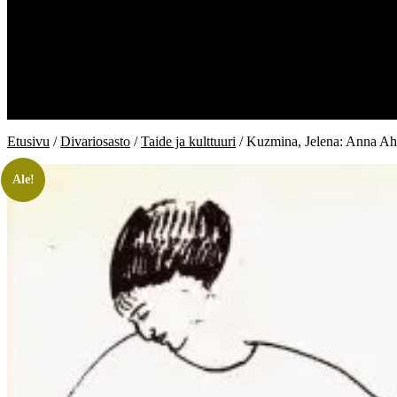
Kauppa
Kiukaan kirjat
Divariosasto
Ostoskori
Kassa
Oma tili
Toimitusehdot
Etusivu
/
Divariosasto
/
Taide ja kulttuuri
/ Kuzmina, Jelena: Anna Ah
Ale!