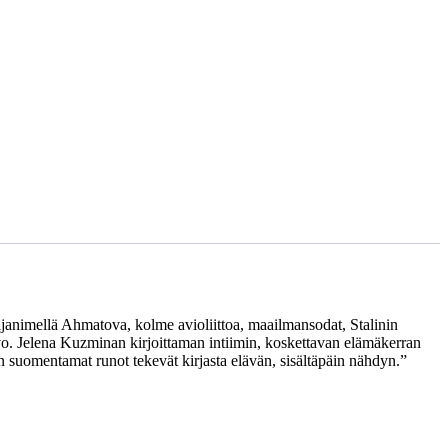
animellä Ahmatova, kolme avioliittoa, maailmansodat, Stalinin
vo. Jelena Kuzminan kirjoittaman intiimin, koskettavan elämäkerran
 suomentamat runot tekevät kirjasta elävän, sisältäpäin nähdyn.”