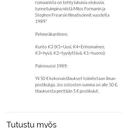
romaanista on tehty lukuisia elokuvia,
tunnetuimpina niistä Milos Formanin ja
Stephen Frearsin filmatisoinnit vuodelta
1989.”
Pehmeäkantinen;
Kunto K3 (K5=Uusi, K4=Erinomainen,
K3=hyvä, K2=tyydyttävä, K1=huono);
Painovuosi 1989;
Yli 50 € kokonaistilaukset toimitetaan ilman
postikuluja. Jos ostosten summa on alle 50 €,
tilauksesta peritään 5 € postikulut.
Tutustu myös