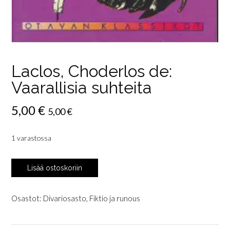
Laclos, Choderlos de:
Vaarallisia suhteita
5,00
€
5,00
€
1 varastossa
Laclos,
Lisää ostoskoriin
Choderlos
de:
Vaarallisia
Osastot:
Divariosasto
,
Fiktio ja runous
suhteita
määrä