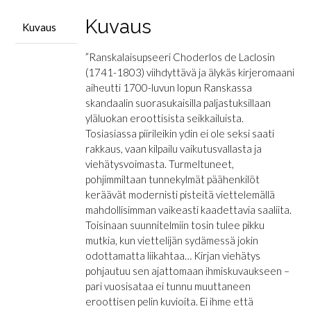
Kuvaus
Kuvaus
”Ranskalaisupseeri Choderlos de Laclosin
(1741-1803) viihdyttävä ja älykäs kirjeromaani
aiheutti 1700-luvun lopun Ranskassa
skandaalin suorasukaisilla paljastuksillaan
yläluokan eroottisista seikkailuista.
Tosiasiassa piirileikin ydin ei ole seksi saati
rakkaus, vaan kilpailu vaikutusvallasta ja
viehätysvoimasta. Turmeltuneet,
pohjimmiltaan tunnekylmät päähenkilöt
keräävät modernisti pisteitä viettelemällä
mahdollisimman vaikeasti kaadettavia saaliita.
Toisinaan suunnitelmiin tosin tulee pikku
mutkia, kun viettelijän sydämessä jokin
odottamatta liikahtaa… Kirjan viehätys
pohjautuu sen ajattomaan ihmiskuvaukseen –
pari vuosisataa ei tunnu muuttaneen
eroottisen pelin kuvioita. Ei ihme että