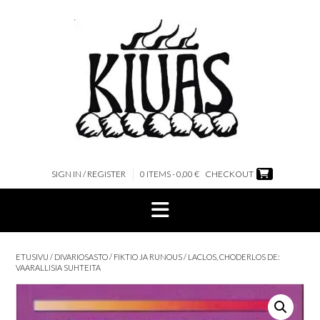
Skip
to
content
SIGN IN / REGISTER
0 ITEMS - 0,00 €
CHECKOUT
ETUSIVU
/
DIVARIOSASTO
/
FIKTIO JA RUNOUS
/ LACLOS, CHODERLOS DE:
VAARALLISIA SUHTEITA