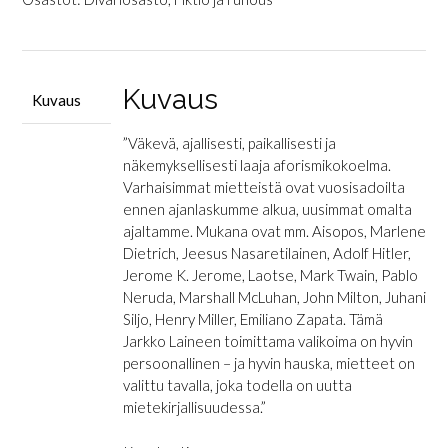
lauseita
määrä
Kuvaus
Kuvaus
”Väkevä, ajallisesti, paikallisesti ja
näkemyksellisesti laaja aforismikokoelma.
Varhaisimmat mietteistä ovat vuosisadoilta
ennen ajanlaskumme alkua, uusimmat omalta
ajaltamme. Mukana ovat mm. Aisopos, Marlene
Dietrich, Jeesus Nasaretilainen, Adolf Hitler,
Jerome K. Jerome, Laotse, Mark Twain, Pablo
Neruda, Marshall McLuhan, John Milton, Juhani
Siljo, Henry Miller, Emiliano Zapata. Tämä
Jarkko Laineen toimittama valikoima on hyvin
persoonallinen – ja hyvin hauska, mietteet on
valittu tavalla, joka todella on uutta
mietekirjallisuudessa.”