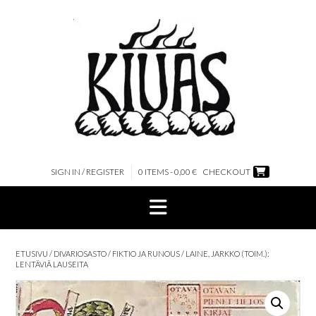
Skip
to
content
SIGN IN / REGISTER
0 ITEMS - 0,00 €
CHECKOUT
ETUSIVU
/
DIVARIOSASTO
/
FIKTIO JA RUNOUS
/ LAINE, JARKKO (TOIM.):
LENTÄVIÄ LAUSEITA