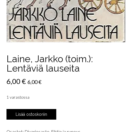
Laine, Jarkko (toim.):
Lentäviä lauseita
6,00
€
6,00
€
1 varastossa
Laine,
Lisää ostoskoriin
Jarkko
(toim.):
Lentäviä
Osastot:
Divariosasto
,
Fiktio ja runous