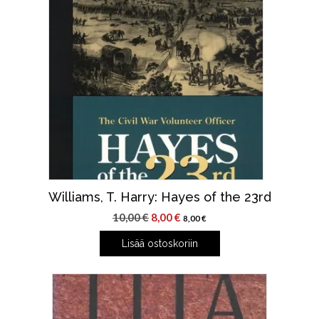
Williams, T. Harry: Hayes of the 23rd
Alkuperäinen
Nykyinen
10,00
€
8,00
€
8,00
€
hinta
hinta
Lisää ostoskoriin
oli:
on:
10,00 €.
8,00 €.