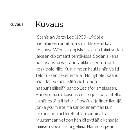
määrä
Kuvaus
Kuvaus
”Stanislaw Jerzy Lec (1909–1966) oli
puolalainen runoilija ja satiirikko. Hän kävi
koulunsa Wienissä, opiskeli lakia ja toimi sodan
jälkeen diplomaattitehtävissä. Sodan aikana
hän osallistui vastarintaliikkeeseen ja joutui
keskitysleirille. Kuin ihmeen kautta hän vältti
teloituksen pakenemalla. ”No nyt olet saanut
pääsi läpi seinän. Mitä aiot tehdä
naapurisellissä?” sanoo Lec aforismeissaan.
Hänen oma ratkaisunsa oli: kirjoittaa, ajatella.
Ja hänestä tuli kahvilafilosofi, kirjallinen ilveilijä,
jonka yksi mietelmä sanoo enemmän kuin
kokonainen artikkeli jättää sanomatta.
Muutamaan vetoon hän kiteyttää aikansa ja
ihmisen kipeimpiä ongelmia. Hänen kirpeän