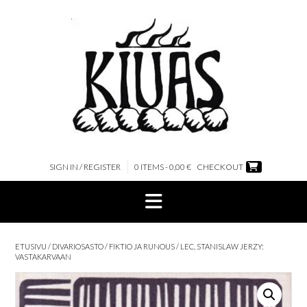
Skip
to
content
SIGN IN / REGISTER
0 ITEMS - 0,00 €
CHECKOUT
ETUSIVU
/
DIVARIOSASTO
/
FIKTIO JA RUNOUS
/ LEC, STANISLAW JERZY:
VASTAKARVAAN