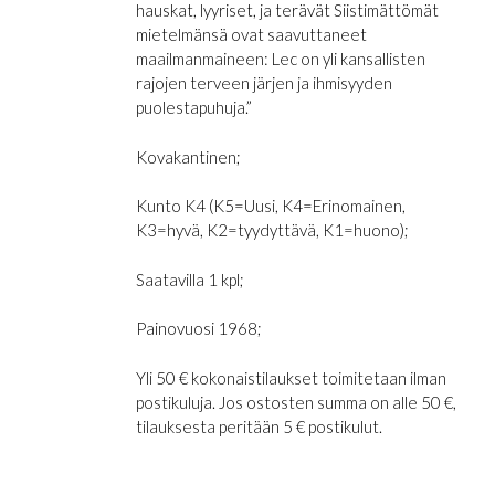
hauskat, lyyriset, ja terävät Siistimättömät
mietelmänsä ovat saavuttaneet
maailmanmaineen: Lec on yli kansallisten
rajojen terveen järjen ja ihmisyyden
puolestapuhuja.”
Kovakantinen;
Kunto K4 (K5=Uusi, K4=Erinomainen,
K3=hyvä, K2=tyydyttävä, K1=huono);
Saatavilla 1 kpl;
Painovuosi 1968;
Yli 50 € kokonaistilaukset toimitetaan ilman
postikuluja. Jos ostosten summa on alle 50 €,
tilauksesta peritään 5 € postikulut.