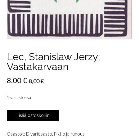
Lec, Stanislaw Jerzy:
Vastakarvaan
8,00
€
8,00
€
1 varastossa
Lec,
Lisää ostoskoriin
Stanislaw
Jerzy:
Vastakarvaan
Osastot:
Divariosasto
,
Fiktio ja runous