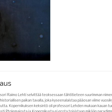
aus
sori Raimo Lehti selvittää teoksessaan tähtitieteen suurimman nim
historiallisen paikan tavalla, joka kyseenalaistaa pääosan viime vuos
isuutta. Kopernikuksen keksintö oli professori Lehden mukaan kauan tu
sti Ptolemaiosta ja Kopernikusta ei erota toisistaan mikään paradig