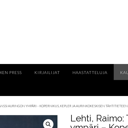
XEN PRESS
KIRJAILIJAT
HAASTATTELUJA
KA
 TANSSI AURINGON YMPÄRI – KOPERNIKUS, KEPLER JA AURINKOKESKISEN TÄHTITIETEE
Lehti, Raimo:
ympäri – Kope