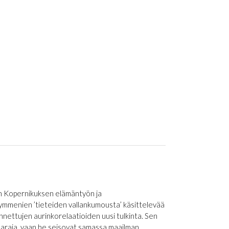
en Kopernikuksen elämäntyön ja
ikymmenien ’tieteiden vallankumousta’ käsittelevää
nnettujen aurinkorelaatioiden uusi tulkinta. Sen
maraja, vaan he seisovat samassa maailman