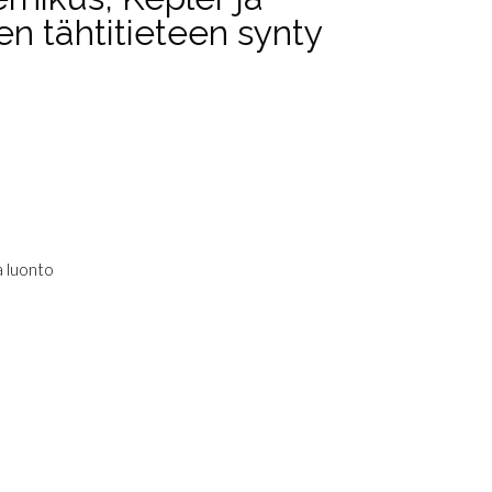
en tähtitieteen synty
a luonto