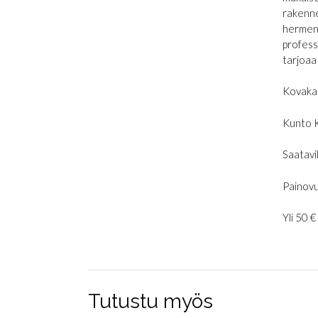
rakenne
hermene
profess
tarjoaa
Kovaka
Kunto 
Saatavil
Painovu
Yli 50 
Tutustu myös