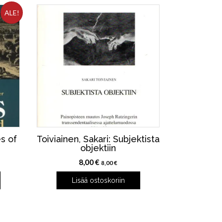
ALE!
es of
Toiviainen, Sakari: Subjektista
objektiin
en
8,00
€
8,00
€
Lisää ostoskoriin