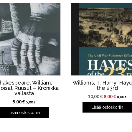
hakespeare, William:
Williams, T. Harry: Hay
oisat Ruusut – Kronikka
the 23rd
vallasta
Alkuperäinen
Nykyin
10,00
€
8,00
€
8,00
€
5,00
€
hinta
hinta
5,00
€
Lisää ostoskoriin
oli:
on:
Lisää ostoskoriin
10,00 €.
8,00 €.