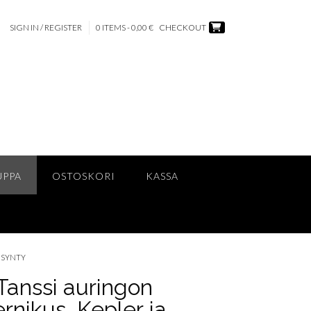
SIGN IN / REGISTER
0 ITEMS - 0,00 €
CHECKOUT
UPPA
OSTOSKORI
KASSA
N SYNTY
 Tanssi auringon
rnikus, Kepler ja