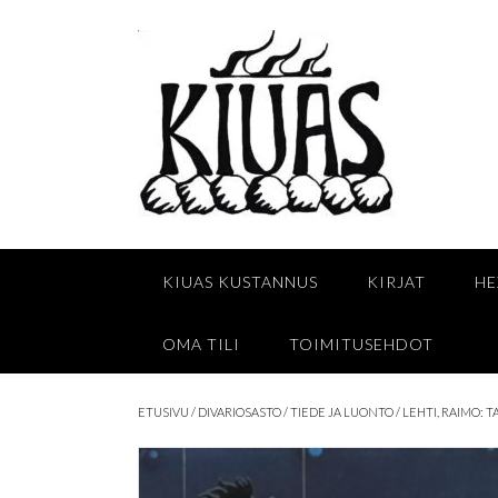
Skip
to
content
KIUAS KUSTANNUS
KIRJAT
HE
OMA TILI
TOIMITUSEHDOT
ETUSIVU
/
DIVARIOSASTO
/
TIEDE JA LUONTO
/ LEHTI, RAIMO: