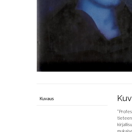
Kuv
Kuvaus
”Profes
tieteen
kirjall
mukaise