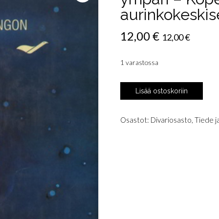
aurinkokeskis
12,00
€
12,00
€
1 varastossa
Lehti,
Lisää ostoskoriin
Raimo:
Tanssi
auringon
Osastot:
Divariosasto
,
Tiede j
ympäri
-
Kopernikus,
Kepler
ja
aurinkokeskisen
tähtitieteen
synty
määrä