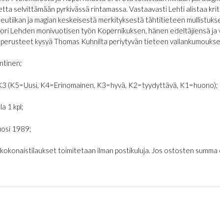
tta selvittämään pyrkivässä rintamassa. Vastaavasti Lehti alistaa krit
utiikan ja magian keskeisestä merkityksestä tähtitieteen mullistukse
ori Lehden monivuotisen työn Kopernikuksen, hänen edeltäjiensä ja v
 perusteet kysyä Thomas Kuhnilta periytyvän tieteen vallankumouksen
ntinen;
K3 (K5=Uusi, K4=Erinomainen, K3=hyvä, K2=tyydyttävä, K1=huono);
la 1 kpl;
osi 1989;
€ kokonaistilaukset toimitetaan ilman postikuluja. Jos ostosten summa on