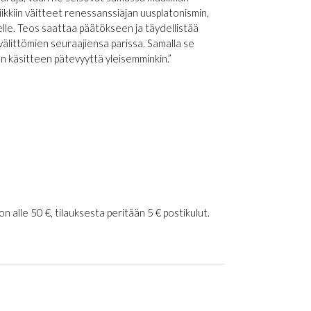
iikkiin väitteet renessanssiajan uusplatonismin,
lle. Teos saattaa päätökseen ja täydellistää
älittömien seuraajiensa parissa. Samalla se
 käsitteen pätevyyttä yleisemminkin.”
 alle 50 €, tilauksesta peritään 5 € postikulut.