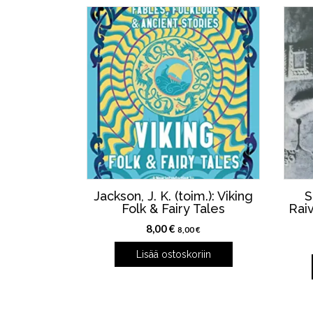
Jackson, J. K. (toim.): Viking
S
Folk & Fairy Tales
Raiv
8,00
€
8,00
€
Lisää ostoskoriin